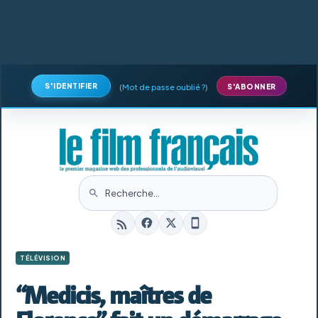
S'IDENTIFIER
(
Mot de passe oublié ?
)
S'ABONNER
TÉLÉVISION
“Medicis, maîtres de