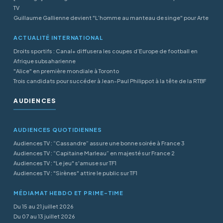
TV
Guillaume Gallienne devient "L’homme au manteau de singe" pour Arte
ACTUALITÉ INTERNATIONAL
Droits sportifs : Canal+ diffusera les coupes d’Europe de football en
Afrique subsaharienne
"Alice" en première mondiale à Toronto
Trois candidats pour succéder à Jean-Paul Philippot à la tête de la RTBF
AUDIENCES
AUDIENCES QUOTIDIENNES
Audiences TV : “Cassandre” assure une bonne soirée à France 3
Audiences TV : “Capitaine Marleau” en majesté sur France 2
Audiences TV : "Le jeu" s'amuse sur TF1
Audiences TV : "Sirènes" attire le public sur TF1
MÉDIAMAT HEBDO ET PRIME-TIME
Du 15 au 21 juillet 2026
Du 07 au 13 juillet 2026