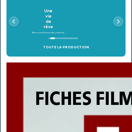
Oldeupe
En postproduction
TOUTE LA PRODUCTION