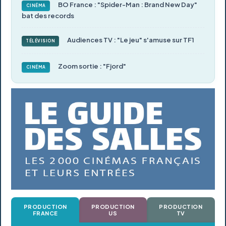
BO France : "Spider-Man : Brand New Day"
CINÉMA
bat des records
Audiences TV : "Le jeu" s'amuse sur TF1
TÉLÉVISION
Zoom sortie : "Fjord"
CINÉMA
PRODUCTION
PRODUCTION
PRODUCTION
FRANCE
US
TV