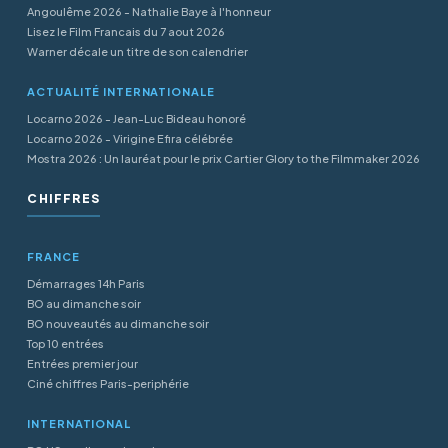
Angoulême 2026 - Nathalie Baye à l'honneur
Lisez le Film Francais du 7 aout 2026
Warner décale un titre de son calendrier
ACTUALITÉ INTERNATIONALE
Locarno 2026 - Jean-Luc Bideau honoré
Locarno 2026 - Virigine Efira célébrée
Mostra 2026 : Un lauréat pour le prix Cartier Glory to the Filmmaker 2026
CHIFFRES
FRANCE
Démarrages 14h Paris
BO au dimanche soir
BO nouveautés au dimanche soir
Top 10 entrées
Entrées premier jour
Ciné chiffres Paris-periphérie
INTERNATIONAL