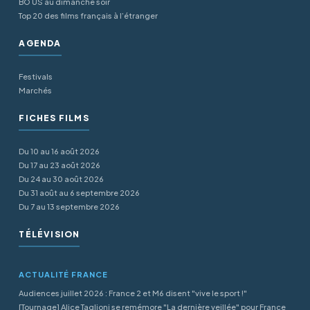
BO US au dimanche soir
Top 20 des films français à l’étranger
AGENDA
Festivals
Marchés
FICHES FILMS
Du 10 au 16 août 2026
Du 17 au 23 août 2026
Du 24 au 30 août 2026
Du 31 août au 6 septembre 2026
Du 7 au 13 septembre 2026
TÉLÉVISION
ACTUALITÉ FRANCE
Audiences juillet 2026 : France 2 et M6 disent "vive le sport !"
[Tournage] Alice Taglioni se remémore "La dernière veillée" pour France