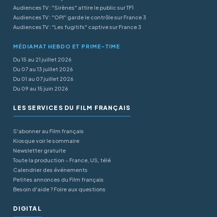
Audiences TV : "Sirènes" attire le public sur TF1
Audiences TV : "OPJ" garde le contrôle sur France 3
Audiences TV : "Les fugitifs" captive sur France 3
MÉDIAMAT HEBDO ET PRIME-TIME
Du 15 au 21 juillet 2026
Du 07 au 13 juillet 2026
Du 01 au 07 juillet 2026
Du 09 au 15 juin 2026
LES SERVICES DU FILM FRANÇAIS
S'abonner au Film français
Kiosque voir le sommaire
Newsletter gratuite
Toute la production - France, US, télé
Calendrier des événements
Petites annonces du Film français
Besoin d'aide ? Foire aux questions
DIGITAL