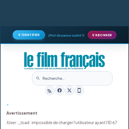
S'IDENTIFIER
(
Mot de passe oublié ?
)
S'ABONNER
×
Avertissement
JUser::_load : impossible de charger l'utilisateur ayant l'ID 67