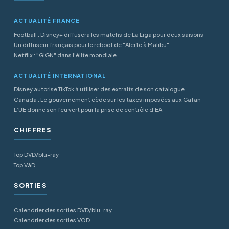
ACTUALITÉ FRANCE
Football : Disney+ diffusera les matchs de La Liga pour deux saisons
Un diffuseur français pour le reboot de "Alerte à Malibu"
Netflix : "GIGN" dans l'élite mondiale
ACTUALITÉ INTERNATIONAL
Disney autorise TikTok à utiliser des extraits de son catalogue
Canada : Le gouvernement cède sur les taxes imposées aux Gafan
L’UE donne son feu vert pour la prise de contrôle d’EA
CHIFFRES
Top DVD/blu-ray
Top VàD
SORTIES
Calendrier des sorties DVD/blu-ray
Calendrier des sorties VOD