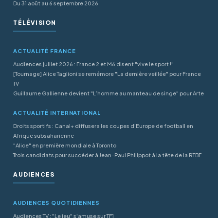
Du 31 août au 6 septembre 2026
TÉLÉVISION
ACTUALITÉ FRANCE
Audiences juillet 2026 : France 2 et M6 disent "vive le sport !"
[Tournage] Alice Taglioni se remémore "La dernière veillée" pour France
TV
Guillaume Gallienne devient "L’homme au manteau de singe" pour Arte
ACTUALITÉ INTERNATIONAL
Droits sportifs : Canal+ diffusera les coupes d’Europe de football en
Afrique subsaharienne
"Alice" en première mondiale à Toronto
Trois candidats pour succéder à Jean-Paul Philippot à la tête de la RTBF
AUDIENCES
AUDIENCES QUOTIDIENNES
Audiences TV : "Le jeu" s'amuse sur TF1