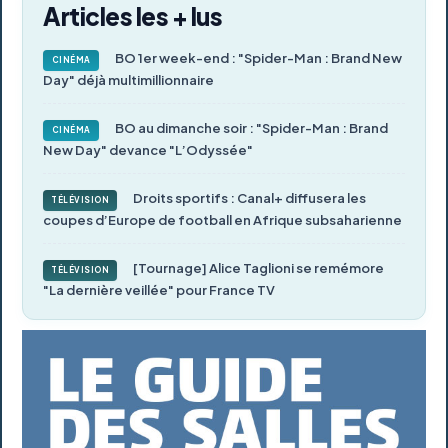
Articles les + lus
BO 1er week-end : "Spider-Man : Brand New
CINÉMA
Day" déjà multimillionnaire
BO au dimanche soir : "Spider-Man : Brand
CINÉMA
New Day" devance "L’Odyssée"
Droits sportifs : Canal+ diffusera les
TÉLÉVISION
coupes d’Europe de football en Afrique subsaharienne
[Tournage] Alice Taglioni se remémore
TÉLÉVISION
"La dernière veillée" pour France TV