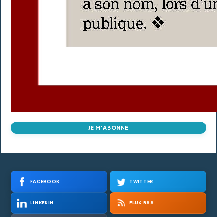
JE M'ABONNE
FACEBOOK
TWITTER
LINKEDIN
FLUX RSS