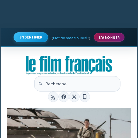
S'IDENTIFIER
(
Mot de passe oublié ?
)
S'ABONNER