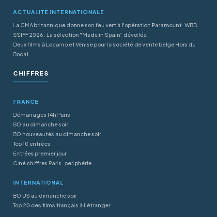
ACTUALITÉ INTERNATIONALE
La CMA britannique donne son feu vert à l'opération Paramount-WBD
SSIFF 2026 : La sélection "Made in Spain" dévoilée
Deux films à Locarno et Venise pour la société de vente belge Hors du
Bocal
CHIFFRES
FRANCE
Démarrages 14h Paris
BO au dimanche soir
BO nouveautés au dimanche soir
Top 10 entrées
Entrées premier jour
Ciné chiffres Paris-periphérie
INTERNATIONAL
BO US au dimanche soir
Top 20 des films français à l’étranger