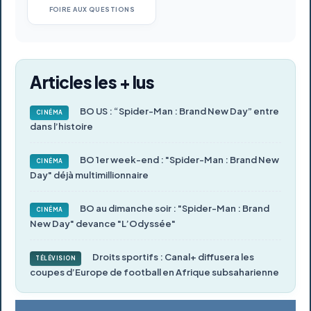
FOIRE AUX QUESTIONS
Articles les + lus
BO US : “Spider-Man : Brand New Day” entre
CINÉMA
dans l’histoire
BO 1er week-end : "Spider-Man : Brand New
CINÉMA
Day" déjà multimillionnaire
BO au dimanche soir : "Spider-Man : Brand
CINÉMA
New Day" devance "L’Odyssée"
Droits sportifs : Canal+ diffusera les
TÉLÉVISION
coupes d’Europe de football en Afrique subsaharienne