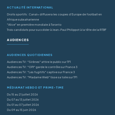
ACTUALITÉ INTERNATIONAL
Droits sportifs : Canal+ diffusera les coupes d’Europe de football en
Afrique subsaharienne
"Alice" en première mondiale à Toronto
Trois candidats pour succéder à Jean-Paul Philippot à la tête de la RTBF
AUDIENCES
AUDIENCES QUOTIDIENNES
Audiences TV : "Sirènes" attire le public sur TF1
Audiences TV : "OPJ" garde le contrôle sur France 3
Audiences TV : "Les fugitifs" captive sur France 3
Audiences TV : "Madame Web" tisse sa toile sur TF1
MÉDIAMAT HEBDO ET PRIME-TIME
Du 15 au 21 juillet 2026
Du 07 au 13 juillet 2026
Du 01 au 07 juillet 2026
Du 09 au 15 juin 2026