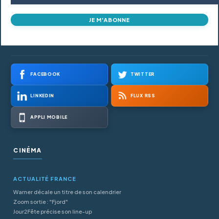
JE M'ABONNE
FACEBOOK
TWITTER
LINKEDIN
FLUX RSS
APPLI MOBILE
CINÉMA
ACTUALITÉ FRANCE
Warner décale un titre de son calendrier
Zoom sortie : "Fjord"
Jour2Fête précise son line-up