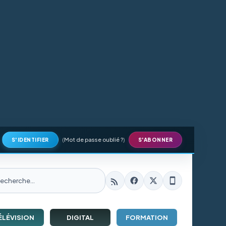
(
Mot de passe oublié ?
)
S'IDENTIFIER
S'ABONNER
ÉLÉVISION
DIGITAL
FORMATION