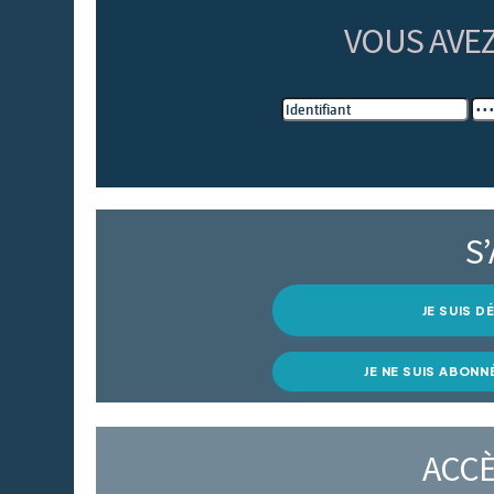
VOUS AVE
S
JE SUIS 
JE NE SUIS ABONN
ACCÈ