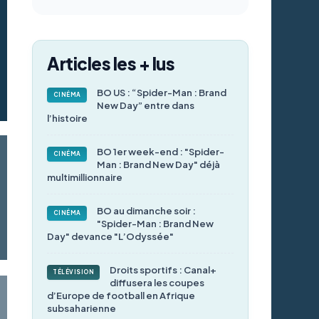
Articles les + lus
BO US : “Spider-Man : Brand
CINÉMA
New Day” entre dans
l’histoire
BO 1er week-end : "Spider-
CINÉMA
Man : Brand New Day" déjà
multimillionnaire
BO au dimanche soir :
CINÉMA
"Spider-Man : Brand New
Day" devance "L’Odyssée"
Droits sportifs : Canal+
TÉLÉVISION
diffusera les coupes
d’Europe de football en Afrique
subsaharienne