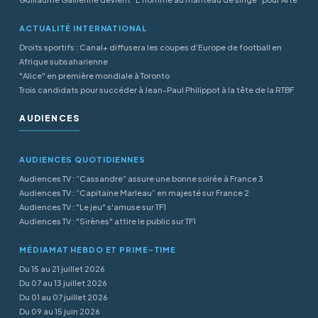
ACTUALITÉ INTERNATIONAL
Droits sportifs : Canal+ diffusera les coupes d’Europe de football en
Afrique subsaharienne
"Alice" en première mondiale à Toronto
Trois candidats pour succéder à Jean-Paul Philippot à la tête de la RTBF
AUDIENCES
AUDIENCES QUOTIDIENNES
Audiences TV : “Cassandre” assure une bonne soirée à France 3
Audiences TV : “Capitaine Marleau” en majesté sur France 2
Audiences TV : "Le jeu" s'amuse sur TF1
Audiences TV : "Sirènes" attire le public sur TF1
MÉDIAMAT HEBDO ET PRIME-TIME
Du 15 au 21 juillet 2026
Du 07 au 13 juillet 2026
Du 01 au 07 juillet 2026
Du 09 au 15 juin 2026