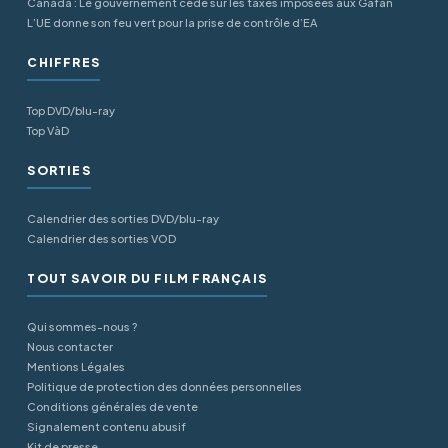
Canada : Le gouvernement cède sur les taxes imposées aux Gafan
L’UE donne son feu vert pour la prise de contrôle d’EA
CHIFFRES
Top DVD/blu-ray
Top VàD
SORTIES
Calendrier des sorties DVD/blu-ray
Calendrier des sorties VOD
TOUT SAVOIR DU FILM FRANÇAIS
Qui sommes-nous ?
Nous contacter
Mentions Légales
Politique de protection des données personnelles
Conditions générales de vente
Signalement contenu abusif
Kit de presse