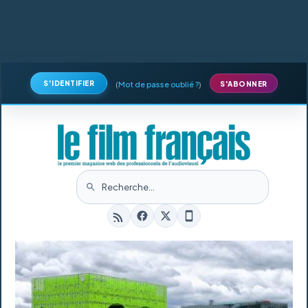
S'IDENTIFIER
(
Mot de passe oublié ?
)
S'ABONNER