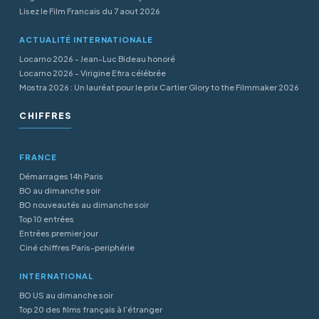
Lisez le Film Francais du 7 aout 2026
ACTUALITÉ INTERNATIONALE
Locarno 2026 - Jean-Luc Bideau honoré
Locarno 2026 - Virigine Efira célébrée
Mostra 2026 : Un lauréat pour le prix Cartier Glory to the Filmmaker 2026
CHIFFRES
FRANCE
Démarrages 14h Paris
BO au dimanche soir
BO nouveautés au dimanche soir
Top 10 entrées
Entrées premier jour
Ciné chiffres Paris-periphérie
INTERNATIONAL
BO US au dimanche soir
Top 20 des films français à l’étranger