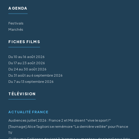
AGENDA
Festivals
Marchés
FICHES FILMS
Du 10 au 16 août 2026
Du 17 au 23 août 2026
Du 24 au 30 août 2026
Du 31 août au 6 septembre 2026
Du 7 au 13 septembre 2026
TÉLÉVISION
ACTUALITÉ FRANCE
Audiences juillet 2026 : France 2 et M6 disent "vive le sport !"
[Tournage] Alice Taglioni se remémore "La dernière veillée" pour France
TV
Guillaume Gallienne devient "L’homme au manteau de singe" pour Arte