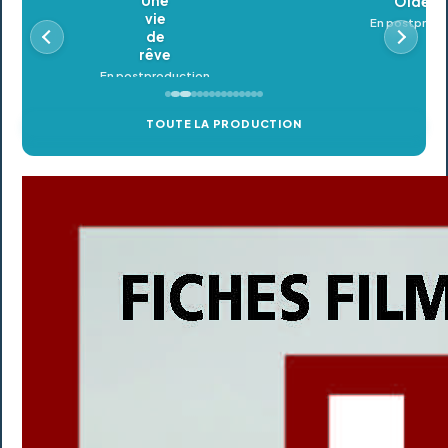
Oldeupe
En postproduction
TOUTE LA PRODUCTION