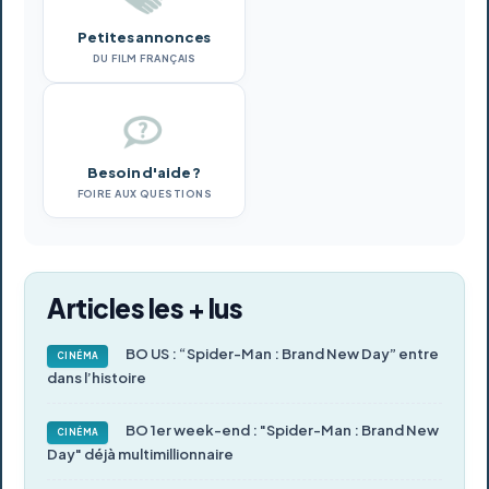
Petites annonces
DU FILM FRANÇAIS
Besoin d'aide ?
FOIRE AUX QUESTIONS
Articles les + lus
BO US : “Spider-Man : Brand New Day” entre
CINÉMA
dans l’histoire
BO 1er week-end : "Spider-Man : Brand New
CINÉMA
Day" déjà multimillionnaire