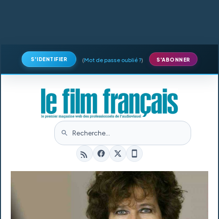
S'IDENTIFIER
(
Mot de passe oublié ?
)
S'ABONNER