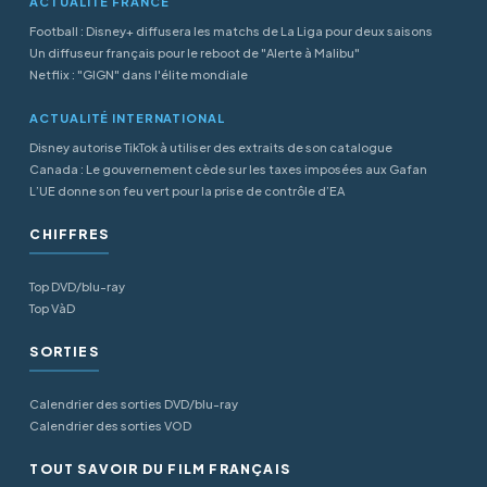
ACTUALITÉ FRANCE
Football : Disney+ diffusera les matchs de La Liga pour deux saisons
Un diffuseur français pour le reboot de "Alerte à Malibu"
Netflix : "GIGN" dans l'élite mondiale
ACTUALITÉ INTERNATIONAL
Disney autorise TikTok à utiliser des extraits de son catalogue
Canada : Le gouvernement cède sur les taxes imposées aux Gafan
L’UE donne son feu vert pour la prise de contrôle d’EA
CHIFFRES
Top DVD/blu-ray
Top VàD
SORTIES
Calendrier des sorties DVD/blu-ray
Calendrier des sorties VOD
TOUT SAVOIR DU FILM FRANÇAIS