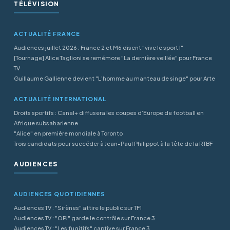
TÉLÉVISION
ACTUALITÉ FRANCE
Audiences juillet 2026 : France 2 et M6 disent "vive le sport !"
[Tournage] Alice Taglioni se remémore "La dernière veillée" pour France
TV
Guillaume Gallienne devient "L’homme au manteau de singe" pour Arte
ACTUALITÉ INTERNATIONAL
Droits sportifs : Canal+ diffusera les coupes d’Europe de football en
Afrique subsaharienne
"Alice" en première mondiale à Toronto
Trois candidats pour succéder à Jean-Paul Philippot à la tête de la RTBF
AUDIENCES
AUDIENCES QUOTIDIENNES
Audiences TV : "Sirènes" attire le public sur TF1
Audiences TV : "OPJ" garde le contrôle sur France 3
Audiences TV : "Les fugitifs" captive sur France 3