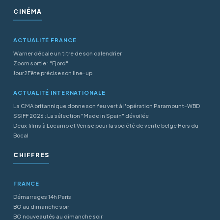
CINÉMA
ACTUALITÉ FRANCE
Warner décale un titre de son calendrier
Zoom sortie : "Fjord"
Jour2Fête précise son line-up
ACTUALITÉ INTERNATIONALE
La CMA britannique donne son feu vert à l'opération Paramount-WBD
SSIFF 2026 : La sélection "Made in Spain" dévoilée
Deux films à Locarno et Venise pour la société de vente belge Hors du
Bocal
CHIFFRES
FRANCE
Démarrages 14h Paris
BO au dimanche soir
BO nouveautés au dimanche soir