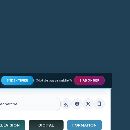
(
Mot de passe oublié ?
)
S'IDENTIFIER
S'ABONNER
ÉLÉVISION
DIGITAL
FORMATION