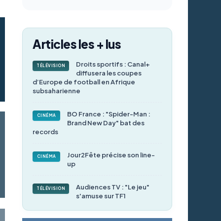
Articles les + lus
Droits sportifs : Canal+
TÉLÉVISION
diffusera les coupes
d’Europe de football en Afrique
subsaharienne
BO France : "Spider-Man :
CINÉMA
Brand New Day" bat des
records
Jour2Fête précise son line-
CINÉMA
up
Audiences TV : "Le jeu"
TÉLÉVISION
s'amuse sur TF1