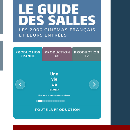
PRODUCTION
PRODUCTION
PRODUCTION
FRANCE
US
TV
Une
vie
de
rêve
En postproduction
TOUTE LA PRODUCTION