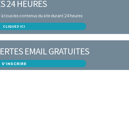
S 24 HEURES
er à tous les contenus du site durant 24 heures
CLIQUEZ ICI
ERTES EMAIL GRATUITES
S'INSCRIRE