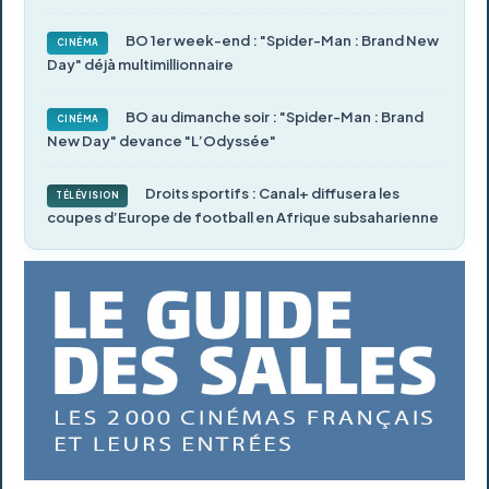
BO 1er week-end : "Spider-Man : Brand New
CINÉMA
Day" déjà multimillionnaire
BO au dimanche soir : "Spider-Man : Brand
CINÉMA
New Day" devance "L’Odyssée"
Droits sportifs : Canal+ diffusera les
TÉLÉVISION
coupes d’Europe de football en Afrique subsaharienne