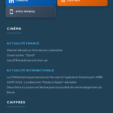
LINKEDIN
FLUX RSS
APPLI MOBILE
CINÉMA
ACTUALITÉ FRANCE
Warner décale un titre de son calendrier
Zoom sortie : "Fjord"
Jour2Fête précise son line-up
ACTUALITÉ INTERNATIONALE
La CMA britannique donne son feu vert à l'opération Paramount-WBD
SSIFF 2026 : La sélection "Made in Spain" dévoilée
Deux films à Locarno et Venise pour la société de vente belge Hors du
Bocal
CHIFFRES