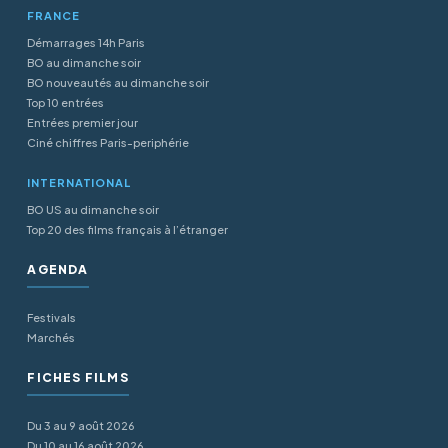
FRANCE
Démarrages 14h Paris
BO au dimanche soir
BO nouveautés au dimanche soir
Top 10 entrées
Entrées premier jour
Ciné chiffres Paris-periphérie
INTERNATIONAL
BO US au dimanche soir
Top 20 des films français à l’étranger
AGENDA
Festivals
Marchés
FICHES FILMS
Du 3 au 9 août 2026
Du 10 au 16 août 2026