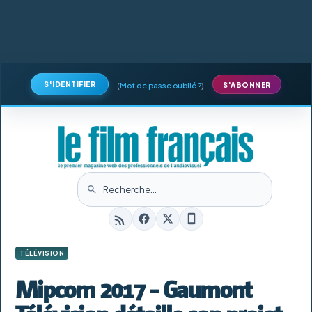
S'IDENTIFIER
(
Mot de passe oublié ?
)
S'ABONNER
TÉLÉVISION
Mipcom 2017 - Gaumont