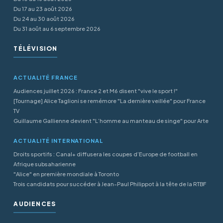
Du 17 au 23 août 2026
Du 24 au 30 août 2026
Du 31 août au 6 septembre 2026
TÉLÉVISION
ACTUALITÉ FRANCE
Audiences juillet 2026 : France 2 et M6 disent "vive le sport !"
[Tournage] Alice Taglioni se remémore "La dernière veillée" pour France
TV
Guillaume Gallienne devient "L’homme au manteau de singe" pour Arte
ACTUALITÉ INTERNATIONAL
Droits sportifs : Canal+ diffusera les coupes d’Europe de football en
Afrique subsaharienne
"Alice" en première mondiale à Toronto
Trois candidats pour succéder à Jean-Paul Philippot à la tête de la RTBF
AUDIENCES