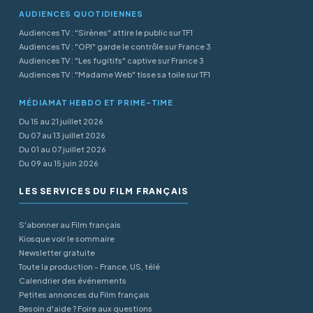
AUDIENCES QUOTIDIENNES
Audiences TV : "Sirènes" attire le public sur TF1
Audiences TV : "OPJ" garde le contrôle sur France 3
Audiences TV : "Les fugitifs" captive sur France 3
Audiences TV : "Madame Web" tisse sa toile sur TF1
MÉDIAMAT HEBDO ET PRIME-TIME
Du 15 au 21 juillet 2026
Du 07 au 13 juillet 2026
Du 01 au 07 juillet 2026
Du 09 au 15 juin 2026
LES SERVICES DU FILM FRANÇAIS
S'abonner au Film français
Kiosque voir le sommaire
Newsletter gratuite
Toute la production - France, US, télé
Calendrier des événements
Petites annonces du Film français
Besoin d'aide ? Foire aux questions