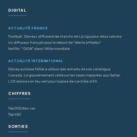
DIGITAL
ACTUALITÉ FRANCE
Football : Disney+ diffusera les matchs de La Liga pour deux saisons
Un diffuseur français pour le reboot de "Alerte à Malibu"
Netflix : "GIGN" dans l'élite mondiale
ACTUALITÉ INTERNATIONAL
Disney autorise TikTok à utiliser des extraits de son catalogue
Canada : Le gouvernement cède sur les taxes imposées aux Gafan
L’UE donne son feu vert pour la prise de contrôle d’EA
CHIFFRES
Top DVD/blu-ray
Top VàD
SORTIES