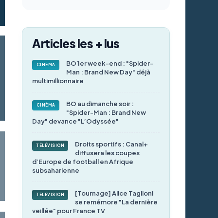
Articles les + lus
BO 1er week-end : "Spider-
CINÉMA
Man : Brand New Day" déjà
multimillionnaire
BO au dimanche soir :
CINÉMA
"Spider-Man : Brand New
Day" devance "L’Odyssée"
Droits sportifs : Canal+
TÉLÉVISION
diffusera les coupes
d’Europe de football en Afrique
subsaharienne
[Tournage] Alice Taglioni
TÉLÉVISION
se remémore "La dernière
veillée" pour France TV