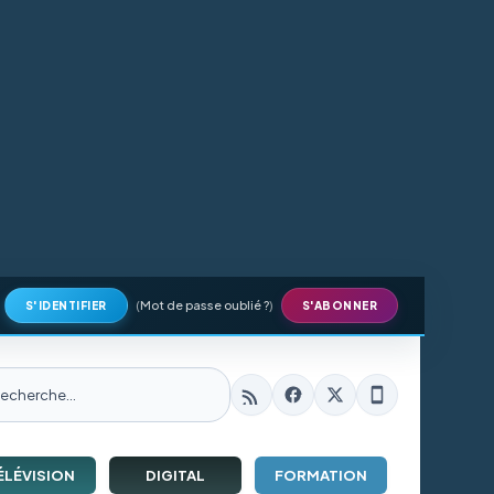
(
Mot de passe oublié ?
)
S'IDENTIFIER
S'ABONNER
ÉLÉVISION
DIGITAL
FORMATION