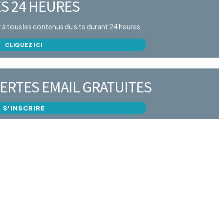
S 24 HEURES
er à tous les contenus du site durant 24 heures
CLIQUEZ ICI
ERTES EMAIL GRATUITES
S'INSCRIRE