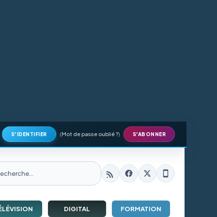
(
Mot de passe oublié ?
)
S'IDENTIFIER
S'ABONNER
ÉLÉVISION
DIGITAL
FORMATION