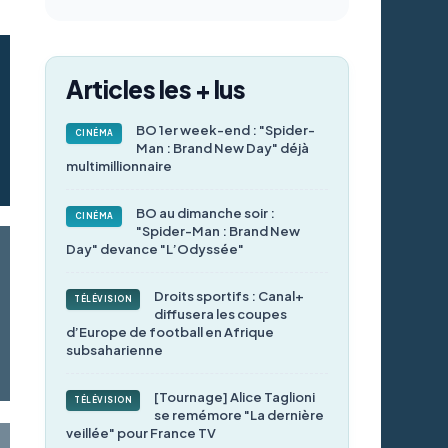
Articles les + lus
BO 1er week-end : "Spider-
CINÉMA
Man : Brand New Day" déjà
multimillionnaire
BO au dimanche soir :
CINÉMA
"Spider-Man : Brand New
Day" devance "L’Odyssée"
Droits sportifs : Canal+
TÉLÉVISION
diffusera les coupes
d’Europe de football en Afrique
subsaharienne
[Tournage] Alice Taglioni
TÉLÉVISION
se remémore "La dernière
veillée" pour France TV