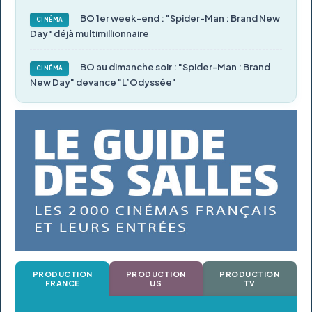
BO 1er week-end : "Spider-Man : Brand New
CINÉMA
Day" déjà multimillionnaire
BO au dimanche soir : "Spider-Man : Brand
CINÉMA
New Day" devance "L’Odyssée"
PRODUCTION
PRODUCTION
PRODUCTION
FRANCE
US
TV