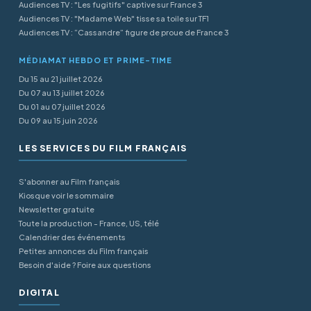
Audiences TV : "Les fugitifs" captive sur France 3
Audiences TV : "Madame Web" tisse sa toile sur TF1
Audiences TV : “Cassandre” figure de proue de France 3
MÉDIAMAT HEBDO ET PRIME-TIME
Du 15 au 21 juillet 2026
Du 07 au 13 juillet 2026
Du 01 au 07 juillet 2026
Du 09 au 15 juin 2026
LES SERVICES DU FILM FRANÇAIS
S'abonner au Film français
Kiosque voir le sommaire
Newsletter gratuite
Toute la production - France, US, télé
Calendrier des événements
Petites annonces du Film français
Besoin d'aide ? Foire aux questions
DIGITAL