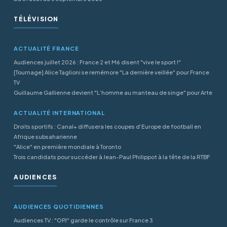
TÉLÉVISION
ACTUALITÉ FRANCE
Audiences juillet 2026 : France 2 et M6 disent "vive le sport !"
[Tournage] Alice Taglioni se remémore "La dernière veillée" pour France
TV
Guillaume Gallienne devient "L’homme au manteau de singe" pour Arte
ACTUALITÉ INTERNATIONAL
Droits sportifs : Canal+ diffusera les coupes d’Europe de football en
Afrique subsaharienne
"Alice" en première mondiale à Toronto
Trois candidats pour succéder à Jean-Paul Philippot à la tête de la RTBF
AUDIENCES
AUDIENCES QUOTIDIENNES
Audiences TV : "OPJ" garde le contrôle sur France 3