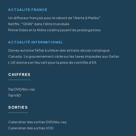
ACTUALITÉ FRANCE
Un diffuseur français pour le reboot de "Alerte à Malibu"
Netflix : "GIGN" dans l'élite mondiale
Prime Video et la filière cinéma jouent les prolongations
ACTUALITÉ INTERNATIONAL
Disney autorise TikTok à utiliser des extraits de son catalogue
Canada : Le gouvernement cède sur les taxes imposées aux Gafan
L’UE donne son feu vert pour la prise de contrôle d’EA
CHIFFRES
Top DVD/blu-ray
Top VàD
SORTIES
Calendrier des sorties DVD/blu-ray
Calendrier des sorties VOD