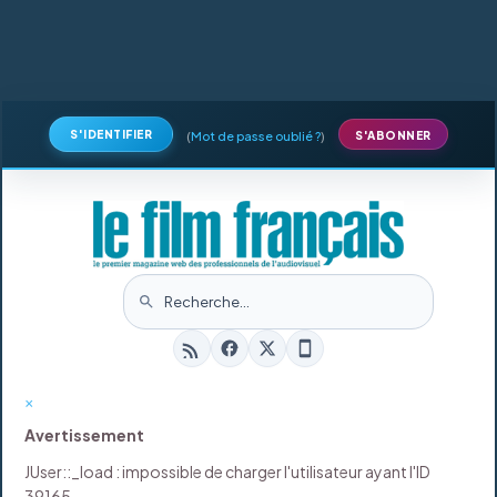
S'IDENTIFIER
(
Mot de passe oublié ?
)
S'ABONNER
×
Avertissement
JUser::_load : impossible de charger l'utilisateur ayant l'ID
39165