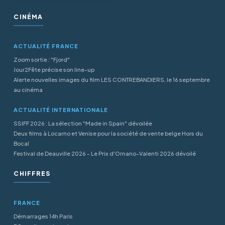
CINÉMA
ACTUALITÉ FRANCE
Zoom sortie : "Fjord"
Jour2Fête précise son line-up
Alerte nouvelles images du film LES CONTREBANDIERS, le 16 septembre
au cinéma
ACTUALITÉ INTERNATIONALE
SSIFF 2026 : La sélection "Made in Spain" dévoilée
Deux films à Locarno et Venise pour la société de vente belge Hors du
Bocal
Festival de Deauville 2026 - Le Prix d'Ornano-Valenti 2026 dévoilé
CHIFFRES
FRANCE
Démarrages 14h Paris