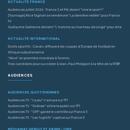
ACTUALITÉ FRANCE
Audiences juillet 2026 : France 2 et M6 disent "vive le sport !"
[Tournage] Alice Taglioni se remémore "La dernière veillée" pour France
TV
Guillaume Gallienne devient "L’homme au manteau de singe" pour Arte
ACTUALITÉ INTERNATIONAL
Droits sportifs : Canal+ diffusera les coupes d’Europe de football en
Afrique subsaharienne
"Alice" en première mondiale à Toronto
Trois candidats pour succéder à Jean-Paul Philippot à la tête de la RTBF
AUDIENCES
AUDIENCES QUOTIDIENNES
Audiences TV : "Le jeu" s'amuse sur TF1
Audiences TV : "Sirènes" attire le public sur TF1
Audiences TV : "OPJ" garde le contrôle sur France 3
Audiences TV : "Les fugitifs" captive sur France 3
MÉDIAMAT HEBDO ET PRIME-TIME