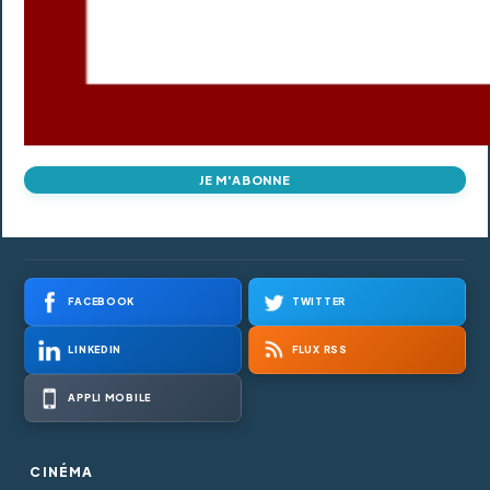
JE M'ABONNE
FACEBOOK
TWITTER
LINKEDIN
FLUX RSS
APPLI MOBILE
CINÉMA