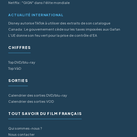
Netflix : "GIGN" dans l'élite mondiale
ACTUALITÉ INTERNATIONAL
Disney autorise TikTok à utiliser des extraits de son catalogue
Canada : Le gouvernement cède sur les taxes imposées aux Gafan
L’UE donne son feu vert pour la prise de contrôle d’EA
CHIFFRES
Top DVD/blu-ray
Top VàD
SORTIES
Calendrier des sorties DVD/blu-ray
Calendrier des sorties VOD
TOUT SAVOIR DU FILM FRANÇAIS
Qui sommes-nous ?
Nous contacter