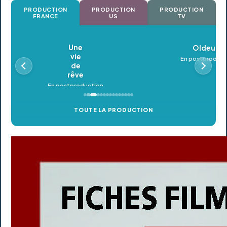
PRODUCTION
PRODUCTION
PRODUCTION
FRANCE
US
TV
Oldeupe
En postproduction
TOUTE LA PRODUCTION