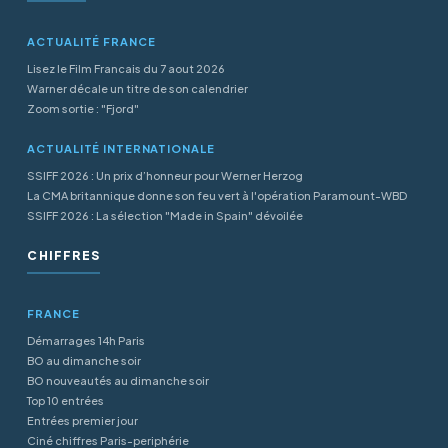
ACTUALITÉ FRANCE
Lisez le Film Francais du 7 aout 2026
Warner décale un titre de son calendrier
Zoom sortie : "Fjord"
ACTUALITÉ INTERNATIONALE
SSIFF 2026 : Un prix d’honneur pour Werner Herzog
La CMA britannique donne son feu vert à l'opération Paramount-WBD
SSIFF 2026 : La sélection "Made in Spain" dévoilée
CHIFFRES
FRANCE
Démarrages 14h Paris
BO au dimanche soir
BO nouveautés au dimanche soir
Top 10 entrées
Entrées premier jour
Ciné chiffres Paris-periphérie