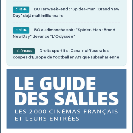
BO 1er week-end : "Spider-Man : Brand New
CINÉMA
Day" déjà multimillionnaire
BO au dimanche soir : "Spider-Man : Brand
CINÉMA
New Day" devance "L’Odyssée"
Droits sportifs : Canal+ diffusera les
TÉLÉVISION
coupes d’Europe de football en Afrique subsaharienne