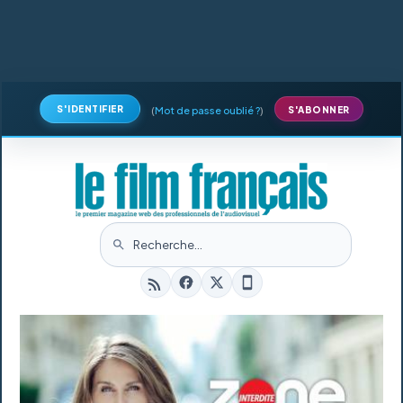
S'IDENTIFIER
(
Mot de passe oublié ?
)
S'ABONNER