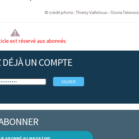
© crédit photo : Thierry Valletoux - Storia Televisi
ticle est réservé aux abonnés.
Z
DÉJÀ UN COMPTE
’ABONNER
DÉJÀ ABONNÉ AU MAGAZINE