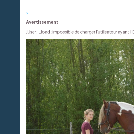
×
Avertissement
JUser::_load : impossible de charger l'utilisateur ayant l'