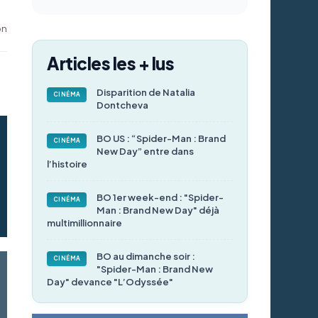
on
Articles les + lus
Disparition de Natalia
CINÉMA
Dontcheva
BO US : “Spider-Man : Brand
CINÉMA
New Day” entre dans
l’histoire
BO 1er week-end : "Spider-
CINÉMA
Man : Brand New Day" déjà
multimillionnaire
BO au dimanche soir :
CINÉMA
"Spider-Man : Brand New
Day" devance "L’Odyssée"