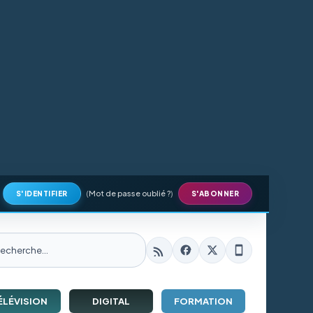
(
Mot de passe oublié ?
)
S'IDENTIFIER
S'ABONNER
ÉLÉVISION
DIGITAL
FORMATION