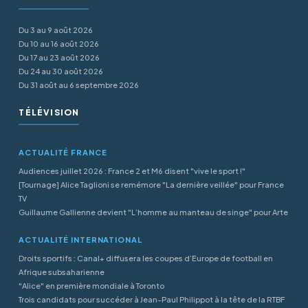
Du 3 au 9 août 2026
Du 10 au 16 août 2026
Du 17 au 23 août 2026
Du 24 au 30 août 2026
Du 31 août au 6 septembre 2026
TÉLÉVISION
ACTUALITÉ FRANCE
Audiences juillet 2026 : France 2 et M6 disent "vive le sport !"
[Tournage] Alice Taglioni se remémore "La dernière veillée" pour France
TV
Guillaume Gallienne devient "L’homme au manteau de singe" pour Arte
ACTUALITÉ INTERNATIONAL
Droits sportifs : Canal+ diffusera les coupes d’Europe de football en
Afrique subsaharienne
"Alice" en première mondiale à Toronto
Trois candidats pour succéder à Jean-Paul Philippot à la tête de la RTBF