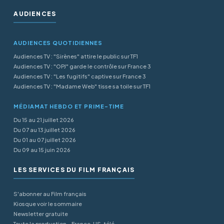
AUDIENCES
AUDIENCES QUOTIDIENNES
Audiences TV : "Sirènes" attire le public sur TF1
Audiences TV : "OPJ" garde le contrôle sur France 3
Audiences TV : "Les fugitifs" captive sur France 3
Audiences TV : "Madame Web" tisse sa toile sur TF1
MÉDIAMAT HEBDO ET PRIME-TIME
Du 15 au 21 juillet 2026
Du 07 au 13 juillet 2026
Du 01 au 07 juillet 2026
Du 09 au 15 juin 2026
LES SERVICES DU FILM FRANÇAIS
S'abonner au Film français
Kiosque voir le sommaire
Newsletter gratuite
Toute la production - France, US, télé