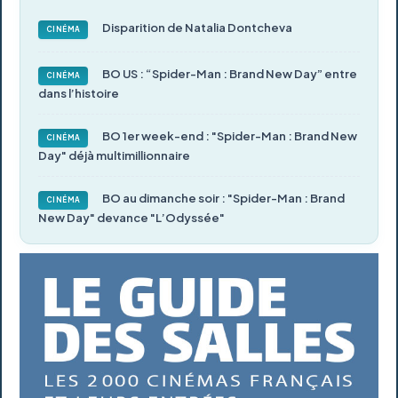
Disparition de Natalia Dontcheva
CINÉMA
BO US : “Spider-Man : Brand New Day” entre
CINÉMA
dans l’histoire
BO 1er week-end : "Spider-Man : Brand New
CINÉMA
Day" déjà multimillionnaire
BO au dimanche soir : "Spider-Man : Brand
CINÉMA
New Day" devance "L’Odyssée"