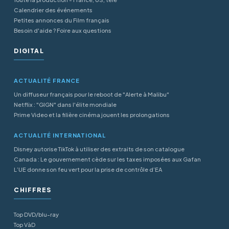
Calendrier des événements
Petites annonces du Film français
Besoin d'aide ? Foire aux questions
DIGITAL
ACTUALITÉ FRANCE
Un diffuseur français pour le reboot de "Alerte à Malibu"
Netflix : "GIGN" dans l'élite mondiale
Prime Video et la filière cinéma jouent les prolongations
ACTUALITÉ INTERNATIONAL
Disney autorise TikTok à utiliser des extraits de son catalogue
Canada : Le gouvernement cède sur les taxes imposées aux Gafan
L’UE donne son feu vert pour la prise de contrôle d’EA
CHIFFRES
Top DVD/blu-ray
Top VàD