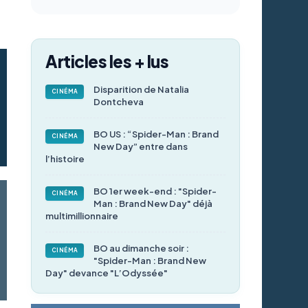
Articles les + lus
Disparition de Natalia
CINÉMA
Dontcheva
BO US : “Spider-Man : Brand
CINÉMA
New Day” entre dans
l’histoire
BO 1er week-end : "Spider-
CINÉMA
Man : Brand New Day" déjà
multimillionnaire
BO au dimanche soir :
CINÉMA
"Spider-Man : Brand New
Day" devance "L’Odyssée"