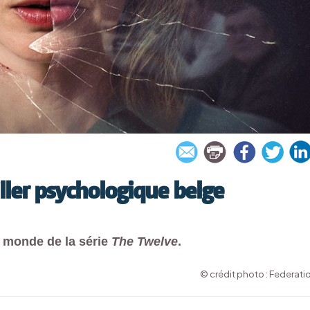
iller psychologique belge
on monde de la série
The Twelve
.
© crédit photo : Federati