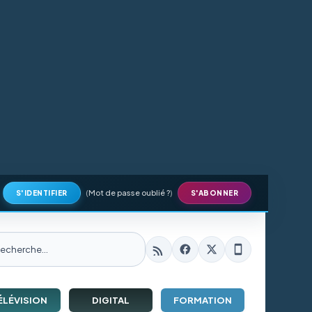
(
Mot de passe oublié ?
)
S'IDENTIFIER
S'ABONNER
ÉLÉVISION
DIGITAL
FORMATION