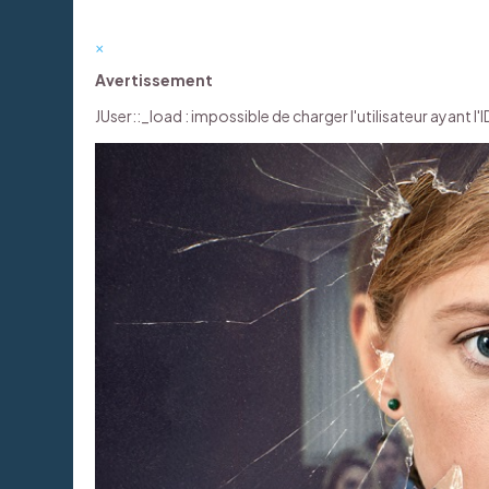
×
Avertissement
JUser::_load : impossible de charger l'utilisateur ayant l