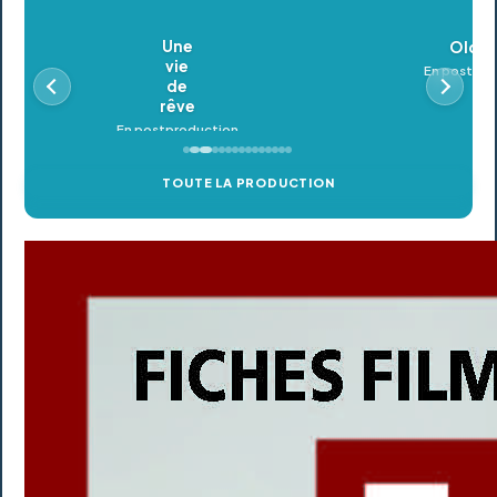
Oldeupe
En postproduction
TOUTE LA PRODUCTION