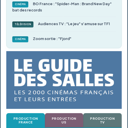
BO France : "Spider-Man : Brand New Day"
CINÉMA
bat des records
Audiences TV : "Le jeu" s'amuse sur TF1
TÉLÉVISION
Zoom sortie : "Fjord"
CINÉMA
PRODUCTION
PRODUCTION
PRODUCTION
FRANCE
US
TV