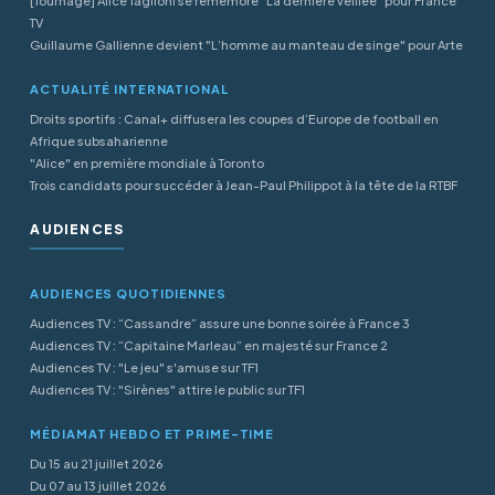
[Tournage] Alice Taglioni se remémore "La dernière veillée" pour France
TV
Guillaume Gallienne devient "L’homme au manteau de singe" pour Arte
ACTUALITÉ INTERNATIONAL
Droits sportifs : Canal+ diffusera les coupes d’Europe de football en
Afrique subsaharienne
"Alice" en première mondiale à Toronto
Trois candidats pour succéder à Jean-Paul Philippot à la tête de la RTBF
AUDIENCES
AUDIENCES QUOTIDIENNES
Audiences TV : “Cassandre” assure une bonne soirée à France 3
Audiences TV : “Capitaine Marleau” en majesté sur France 2
Audiences TV : "Le jeu" s'amuse sur TF1
Audiences TV : "Sirènes" attire le public sur TF1
MÉDIAMAT HEBDO ET PRIME-TIME
Du 15 au 21 juillet 2026
Du 07 au 13 juillet 2026