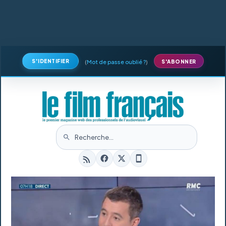
S'IDENTIFIER
(
Mot de passe oublié ?
)
S'ABONNER