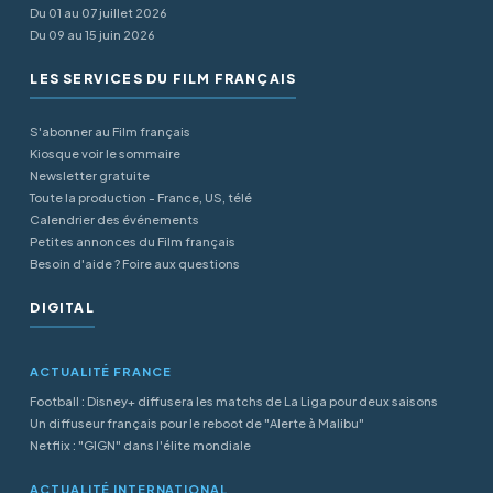
Du 01 au 07 juillet 2026
Du 09 au 15 juin 2026
LES SERVICES DU FILM FRANÇAIS
S'abonner au Film français
Kiosque voir le sommaire
Newsletter gratuite
Toute la production - France, US, télé
Calendrier des événements
Petites annonces du Film français
Besoin d'aide ? Foire aux questions
DIGITAL
ACTUALITÉ FRANCE
Football : Disney+ diffusera les matchs de La Liga pour deux saisons
Un diffuseur français pour le reboot de "Alerte à Malibu"
Netflix : "GIGN" dans l'élite mondiale
ACTUALITÉ INTERNATIONAL