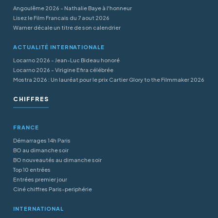
Angoulême 2026 - Nathalie Baye à l'honneur
Lisez le Film Francais du 7 aout 2026
Warner décale un titre de son calendrier
ACTUALITÉ INTERNATIONALE
Locarno 2026 - Jean-Luc Bideau honoré
Locarno 2026 - Virigine Efira célébrée
Mostra 2026 : Un lauréat pour le prix Cartier Glory to the Filmmaker 2026
CHIFFRES
FRANCE
Démarrages 14h Paris
BO au dimanche soir
BO nouveautés au dimanche soir
Top 10 entrées
Entrées premier jour
Ciné chiffres Paris-periphérie
INTERNATIONAL