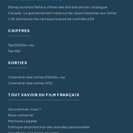
Disney autorise TikTok à utiliser des extraits de son catalogue
Canada : Le gouvernement cède sur les taxes imposées aux Gafan
L’UE donne son feu vert pour la prise de contrôle d’EA
CHIFFRES
Top DVD/blu-ray
Top VàD
SORTIES
Calendrier des sorties DVD/blu-ray
Calendrier des sorties VOD
TOUT SAVOIR DU FILM FRANÇAIS
Qui sommes-nous ?
Nous contacter
Mentions Légales
Politique de protection des données personnelles
Conditions générales de vente