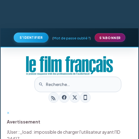
S'IDENTIFIER
(
Mot de passe oublié ?
)
S'ABONNER
×
Avertissement
JUser::_load : impossible de charger l'utilisateur ayant l'ID
24417