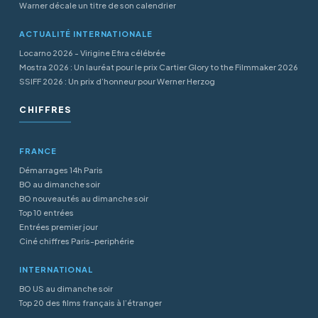
Warner décale un titre de son calendrier
ACTUALITÉ INTERNATIONALE
Locarno 2026 - Virigine Efira célébrée
Mostra 2026 : Un lauréat pour le prix Cartier Glory to the Filmmaker 2026
SSIFF 2026 : Un prix d’honneur pour Werner Herzog
CHIFFRES
FRANCE
Démarrages 14h Paris
BO au dimanche soir
BO nouveautés au dimanche soir
Top 10 entrées
Entrées premier jour
Ciné chiffres Paris-periphérie
INTERNATIONAL
BO US au dimanche soir
Top 20 des films français à l’étranger