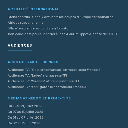
ACTUALITÉ INTERNATIONAL
Droits sportifs : Canal+ diffusera les coupes d’Europe de football en
Afrique subsaharienne
"Alice" en première mondiale à Toronto
Trois candidats pour succéder à Jean-Paul Philippot à la tête de la RTBF
AUDIENCES
AUDIENCES QUOTIDIENNES
Audiences TV : “Capitaine Marleau” en majesté sur France 2
Audiences TV : "Le jeu" s'amuse sur TF1
Audiences TV : "Sirènes" attire le public sur TF1
Audiences TV : "OPJ" garde le contrôle sur France 3
MÉDIAMAT HEBDO ET PRIME-TIME
Du 15 au 21 juillet 2026
Du 07 au 13 juillet 2026
Du 01 au 07 juillet 2026
Du 09 au 15 juin 2026