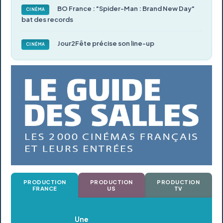
BO France : "Spider-Man : Brand New Day"
CINÉMA
bat des records
Jour2Fête précise son line-up
CINÉMA
PRODUCTION
PRODUCTION
PRODUCTION
FRANCE
US
TV
Oldeupe