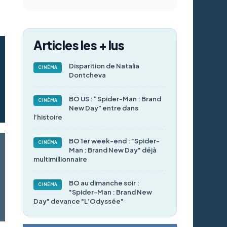
Articles les + lus
Disparition de Natalia
CINÉMA
Dontcheva
BO US : “Spider-Man : Brand
CINÉMA
New Day” entre dans
l’histoire
BO 1er week-end : "Spider-
CINÉMA
Man : Brand New Day" déjà
multimillionnaire
BO au dimanche soir :
CINÉMA
"Spider-Man : Brand New
Day" devance "L’Odyssée"