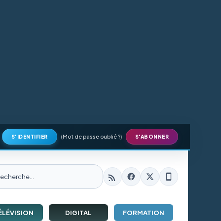
(
Mot de passe oublié ?
)
S'IDENTIFIER
S'ABONNER
ÉLÉVISION
DIGITAL
FORMATION