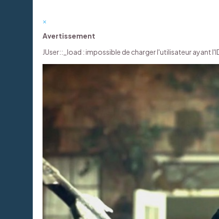
×
Avertissement
JUser::_load : impossible de charger l'utilisateur ayant l