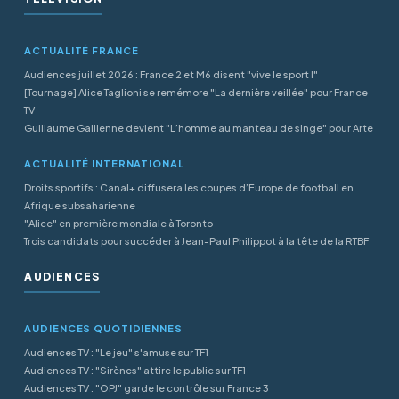
ACTUALITÉ FRANCE
Audiences juillet 2026 : France 2 et M6 disent "vive le sport !"
[Tournage] Alice Taglioni se remémore "La dernière veillée" pour France
TV
Guillaume Gallienne devient "L’homme au manteau de singe" pour Arte
ACTUALITÉ INTERNATIONAL
Droits sportifs : Canal+ diffusera les coupes d’Europe de football en
Afrique subsaharienne
"Alice" en première mondiale à Toronto
Trois candidats pour succéder à Jean-Paul Philippot à la tête de la RTBF
AUDIENCES
AUDIENCES QUOTIDIENNES
Audiences TV : "Le jeu" s'amuse sur TF1
Audiences TV : "Sirènes" attire le public sur TF1
Audiences TV : "OPJ" garde le contrôle sur France 3