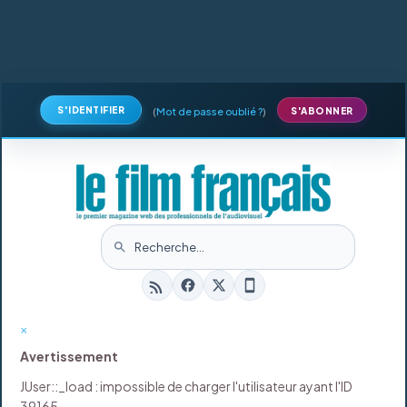
S'IDENTIFIER
(
Mot de passe oublié ?
)
S'ABONNER
×
Avertissement
JUser::_load : impossible de charger l'utilisateur ayant l'ID
39165