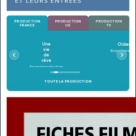
PRODUCTION
PRODUCTION
PRODUCTION
FRANCE
US
TV
Oldeupe
En postproduction
TOUTE LA PRODUCTION