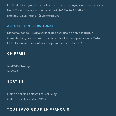
Football : Disney+ diffusera les matchs de La Liga pour deux saisons
Un diffuseur français pour le reboot de "Alerte à Malibu"
Netflix : "GIGN" dans l'élite mondiale
ACTUALITÉ INTERNATIONAL
Disney autorise TikTok à utiliser des extraits de son catalogue
Canada : Le gouvernement cède sur les taxes imposées aux Gafan
L’UE donne son feu vert pour la prise de contrôle d’EA
CHIFFRES
Top DVD/blu-ray
Top VàD
SORTIES
Calendrier des sorties DVD/blu-ray
Calendrier des sorties VOD
TOUT SAVOIR DU FILM FRANÇAIS