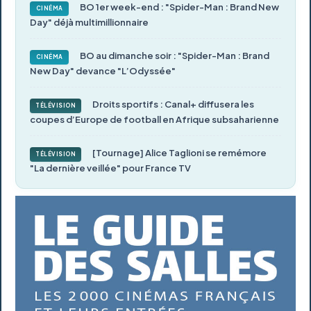
BO 1er week-end : "Spider-Man : Brand New
CINÉMA
Day" déjà multimillionnaire
BO au dimanche soir : "Spider-Man : Brand
CINÉMA
New Day" devance "L’Odyssée"
Droits sportifs : Canal+ diffusera les
TÉLÉVISION
coupes d’Europe de football en Afrique subsaharienne
[Tournage] Alice Taglioni se remémore
TÉLÉVISION
"La dernière veillée" pour France TV