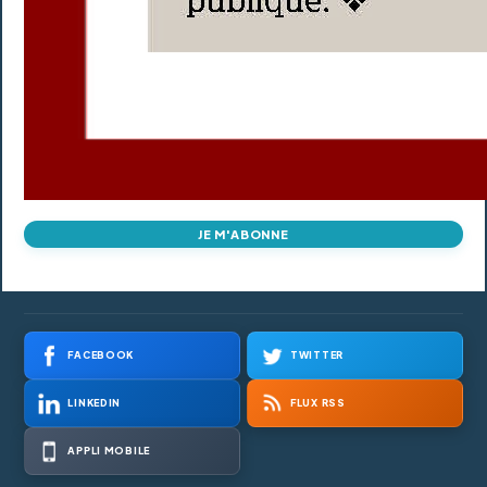
JE M'ABONNE
FACEBOOK
TWITTER
LINKEDIN
FLUX RSS
APPLI MOBILE