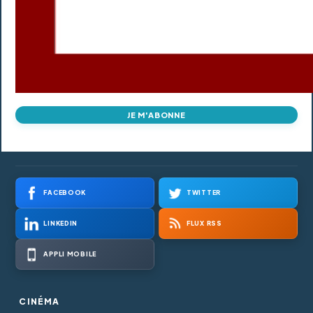
JE M'ABONNE
FACEBOOK
TWITTER
LINKEDIN
FLUX RSS
APPLI MOBILE
CINÉMA