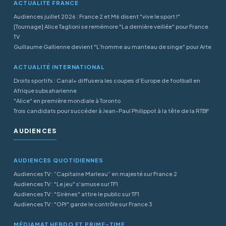
ACTUALITÉ FRANCE
Audiences juillet 2026 : France 2 et M6 disent "vive le sport !"
[Tournage] Alice Taglioni se remémore "La dernière veillée" pour France
TV
Guillaume Gallienne devient "L’homme au manteau de singe" pour Arte
ACTUALITÉ INTERNATIONAL
Droits sportifs : Canal+ diffusera les coupes d’Europe de football en
Afrique subsaharienne
"Alice" en première mondiale à Toronto
Trois candidats pour succéder à Jean-Paul Philippot à la tête de la RTBF
AUDIENCES
AUDIENCES QUOTIDIENNES
Audiences TV : “Capitaine Marleau” en majesté sur France 2
Audiences TV : "Le jeu" s'amuse sur TF1
Audiences TV : "Sirènes" attire le public sur TF1
Audiences TV : "OPJ" garde le contrôle sur France 3
MÉDIAMAT HEBDO ET PRIME-TIME