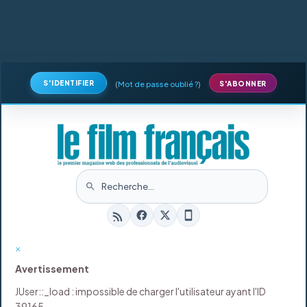
S'IDENTIFIER
(
Mot de passe oublié ?
)
S'ABONNER
×
Avertissement
JUser::_load : impossible de charger l'utilisateur ayant l'ID
39165