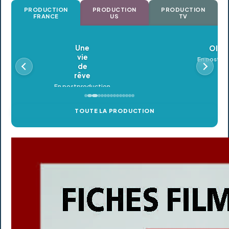
PRODUCTION
PRODUCTION
PRODUCTION
FRANCE
US
TV
Oldeupe
En postproduction
TOUTE LA PRODUCTION