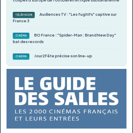
Audiences TV : "Les fugitifs" captive sur
TÉLÉVISION
France 3
BO France : "Spider-Man : Brand New Day"
CINÉMA
bat des records
Jour2Fête précise son line-up
CINÉMA