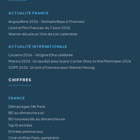
ACTUALITÉ FRANCE
Angoulême 2026 - Nathalie Baye à l'honneur
Lisez le Film Francais du 7 aout 2026
Warner décale un titre de son calendrier
ACTUALITÉ INTERNATIONALE
Locarno 2026 - Virigine Efira célébrée
Mostra 2026 : Un lauréat pour le prix Cartier Glory to the Filmmaker 2026
SSIFF 2026 : Un prix d’honneur pour Werner Herzog
CHIFFRES
FRANCE
Démarrages 14h Paris
BO au dimanche soir
BO nouveautés au dimanche soir
Top 10 entrées
Entrées premier jour
Ciné chiffres Paris-periphérie