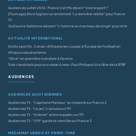
Audiences juillet 2026 : France 2 et M6 disent "vive le sport !"
[Tournage] Alice Taglioni se remémore "La dernière veillée" pour France
TV
Guillaume Gallienne devient "L’homme au manteau de singe" pour Arte
ACTUALITÉ INTERNATIONAL
Droits sportifs : Canal+ diffusera les coupes d’Europe de football en
Afrique subsaharienne
"Alice" en première mondiale à Toronto
Trois candidats pour succéder à Jean-Paul Philippot à la tête de la RTBF
AUDIENCES
AUDIENCES QUOTIDIENNES
Audiences TV : “Capitaine Marleau” en majesté sur France 2
Audiences TV : "Le jeu" s'amuse sur TF1
Audiences TV : "Sirènes" attire le public sur TF1
Audiences TV : "OPJ" garde le contrôle sur France 3
MÉDIAMAT HEBDO ET PRIME-TIME