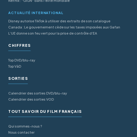
Netflix : "GIGN" dans l'élite mondiale
ACTUALITÉ INTERNATIONAL
Disney autorise TikTok à utiliser des extraits de son catalogue
Canada : Le gouvernement cède sur les taxes imposées aux Gafan
L’UE donne son feu vert pour la prise de contrôle d’EA
CHIFFRES
Top DVD/blu-ray
Top VàD
SORTIES
Calendrier des sorties DVD/blu-ray
Calendrier des sorties VOD
TOUT SAVOIR DU FILM FRANÇAIS
Qui sommes-nous ?
Nous contacter