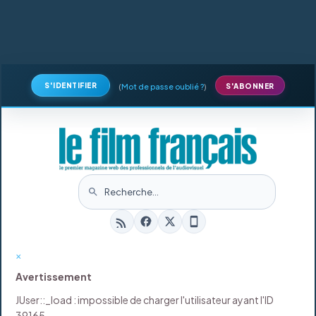
S'IDENTIFIER
(
Mot de passe oublié ?
)
S'ABONNER
×
Avertissement
JUser::_load : impossible de charger l'utilisateur ayant l'ID
39165