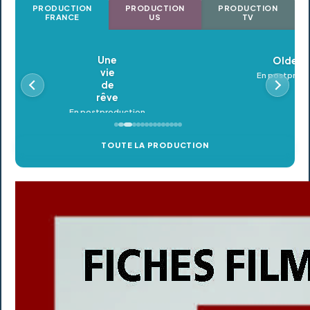
PRODUCTION
PRODUCTION
PRODUCTION
FRANCE
US
TV
Oldeupe
En postproduction
TOUTE LA PRODUCTION