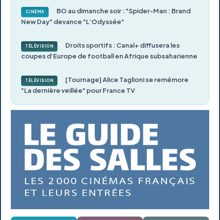
BO au dimanche soir : "Spider-Man : Brand
CINÉMA
New Day" devance "L’Odyssée"
Droits sportifs : Canal+ diffusera les
TÉLÉVISION
coupes d’Europe de football en Afrique subsaharienne
[Tournage] Alice Taglioni se remémore
TÉLÉVISION
"La dernière veillée" pour France TV