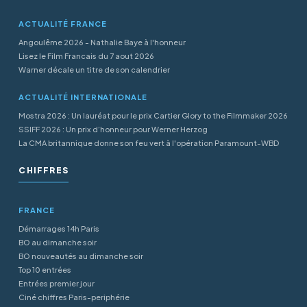
ACTUALITÉ FRANCE
Angoulême 2026 - Nathalie Baye à l'honneur
Lisez le Film Francais du 7 aout 2026
Warner décale un titre de son calendrier
ACTUALITÉ INTERNATIONALE
Mostra 2026 : Un lauréat pour le prix Cartier Glory to the Filmmaker 2026
SSIFF 2026 : Un prix d’honneur pour Werner Herzog
La CMA britannique donne son feu vert à l'opération Paramount-WBD
CHIFFRES
FRANCE
Démarrages 14h Paris
BO au dimanche soir
BO nouveautés au dimanche soir
Top 10 entrées
Entrées premier jour
Ciné chiffres Paris-periphérie