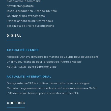
Kiosque voir le sommaire
Newsletter gratuite
Toute la production - France, US, télé
Calendrier des événements
Petites annonces du Film français
Besoin d'aide ? Foire aux questions
DIGITAL
ACTUALITÉ FRANCE
Football : Disney+ diffusera les matchs de La Liga pour deux saisons
Un diffuseur français pour le reboot de "Alerte à Malibu"
Netflix : "GIGN" dans l'élite mondiale
ACTUALITÉ INTERNATIONAL
Disney autorise TikTok à utiliser des extraits de son catalogue
Canada : Le gouvernement cède sur les taxes imposées aux Gafan
L’UE donne son feu vert pour la prise de contrôle d’EA
CHIFFRES