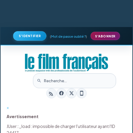
S'IDENTIFIER
(
Mot de passe oublié ?
)
S'ABONNER
×
Avertissement
JUser::_load : impossible de charger l'utilisateur ayant l'ID
24417