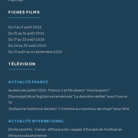
FICHES FILMS
Du 3 au 9 août 2026
Du 10 au 16 août 2026
Du 17 au 23 août 2026
Du 24 au 30 août 2026
Du 31 août au 6 septembre 2026
TÉLÉVISION
ACTUALITÉ FRANCE
Audiences juillet 2026 : France 2 et M6 disent "vive le sport !"
[Tournage] Alice Taglioni se remémore "La dernière veillée" pour France
TV
Guillaume Gallienne devient "L’homme au manteau de singe" pour Arte
ACTUALITÉ INTERNATIONAL
Droits sportifs : Canal+ diffusera les coupes d’Europe de football en
Afrique subsaharienne