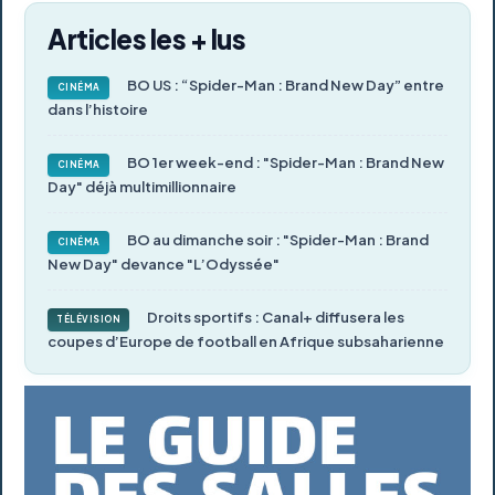
Articles les + lus
BO US : “Spider-Man : Brand New Day” entre
CINÉMA
dans l’histoire
BO 1er week-end : "Spider-Man : Brand New
CINÉMA
Day" déjà multimillionnaire
BO au dimanche soir : "Spider-Man : Brand
CINÉMA
New Day" devance "L’Odyssée"
Droits sportifs : Canal+ diffusera les
TÉLÉVISION
coupes d’Europe de football en Afrique subsaharienne