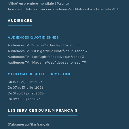
"Alice" en première mondiale à Toronto
Trois candidats pour succéder à Jean-Paul Philippot à la tête de la RTBF
AUDIENCES
AUDIENCES QUOTIDIENNES
Audiences TV : "Sirènes" attire le public sur TF1
Audiences TV : "OPJ" garde le contrôle sur France 3
Audiences TV : "Les fugitifs" captive sur France 3
Audiences TV : "Madame Web" tisse sa toile sur TF1
MÉDIAMAT HEBDO ET PRIME-TIME
Du 15 au 21 juillet 2026
Du 07 au 13 juillet 2026
Du 01 au 07 juillet 2026
Du 09 au 15 juin 2026
LES SERVICES DU FILM FRANÇAIS
S'abonner au Film français