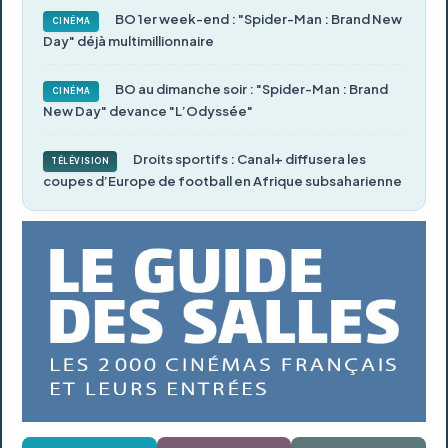
BO 1er week-end : "Spider-Man : Brand New
CINÉMA
Day" déjà multimillionnaire
BO au dimanche soir : "Spider-Man : Brand
CINÉMA
New Day" devance "L’Odyssée"
Droits sportifs : Canal+ diffusera les
TÉLÉVISION
coupes d’Europe de football en Afrique subsaharienne