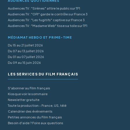
AUDIENCES QUOTIDIENNES
Audiences TV : "Sirènes" attire le public sur TF1
Audiences TV : "OPJ" garde le contrôle sur France 3
Audiences TV : "Les fugitifs" captive sur France 3
Audiences TV : "Madame Web" tisse sa toile sur TF1
MÉDIAMAT HEBDO ET PRIME-TIME
Du 15 au 21 juillet 2026
Du 07 au 13 juillet 2026
Du 01 au 07 juillet 2026
Du 09 au 15 juin 2026
LES SERVICES DU FILM FRANÇAIS
S'abonner au Film français
Kiosque voir le sommaire
Newsletter gratuite
Toute la production - France, US, télé
Calendrier des événements
Petites annonces du Film français
Besoin d'aide ? Foire aux questions