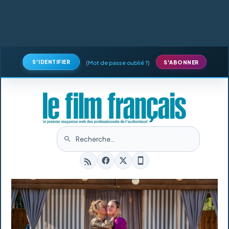
S'IDENTIFIER
(
Mot de passe oublié ?
)
S'ABONNER