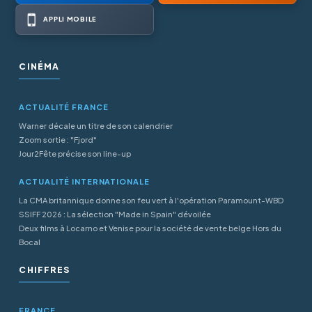
APPLI MOBILE
CINÉMA
ACTUALITÉ FRANCE
Warner décale un titre de son calendrier
Zoom sortie : "Fjord"
Jour2Fête précise son line-up
ACTUALITÉ INTERNATIONALE
La CMA britannique donne son feu vert à l'opération Paramount-WBD
SSIFF 2026 : La sélection "Made in Spain" dévoilée
Deux films à Locarno et Venise pour la société de vente belge Hors du
Bocal
CHIFFRES
FRANCE