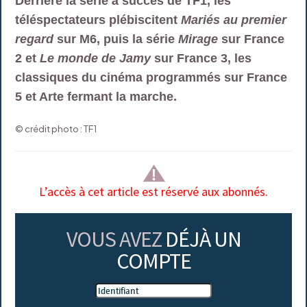
Derrière la série à succès de TF1, les
téléspectateurs plébiscitent
Mariés au premier
regard
sur M6, puis la série
Mirage
sur France
2 et
Le monde de Jamy
sur France 3, les
classiques du cinéma programmés sur France
5 et Arte fermant la marche.
© crédit photo : TF1
L’accès à cet article est réservé aux abonnés.
VOUS AVEZ
DÉJÀ UN
COMPTE