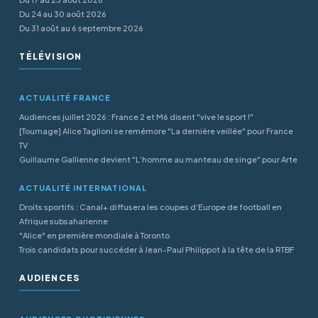
Du 24 au 30 août 2026
Du 31 août au 6 septembre 2026
TÉLÉVISION
ACTUALITÉ FRANCE
Audiences juillet 2026 : France 2 et M6 disent "vive le sport !"
[Tournage] Alice Taglioni se remémore "La dernière veillée" pour France
TV
Guillaume Gallienne devient "L’homme au manteau de singe" pour Arte
ACTUALITÉ INTERNATIONAL
Droits sportifs : Canal+ diffusera les coupes d’Europe de football en
Afrique subsaharienne
"Alice" en première mondiale à Toronto
Trois candidats pour succéder à Jean-Paul Philippot à la tête de la RTBF
AUDIENCES