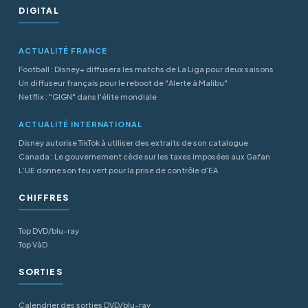
DIGITAL
ACTUALITÉ FRANCE
Football : Disney+ diffusera les matchs de La Liga pour deux saisons
Un diffuseur français pour le reboot de "Alerte à Malibu"
Netflix : "GIGN" dans l'élite mondiale
ACTUALITÉ INTERNATIONAL
Disney autorise TikTok à utiliser des extraits de son catalogue
Canada : Le gouvernement cède sur les taxes imposées aux Gafan
L’UE donne son feu vert pour la prise de contrôle d’EA
CHIFFRES
Top DVD/blu-ray
Top VàD
SORTIES
Calendrier des sorties DVD/blu-ray