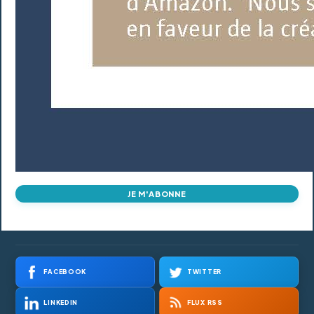
JE M'ABONNE
FACEBOOK
TWITTER
LINKEDIN
FLUX RSS