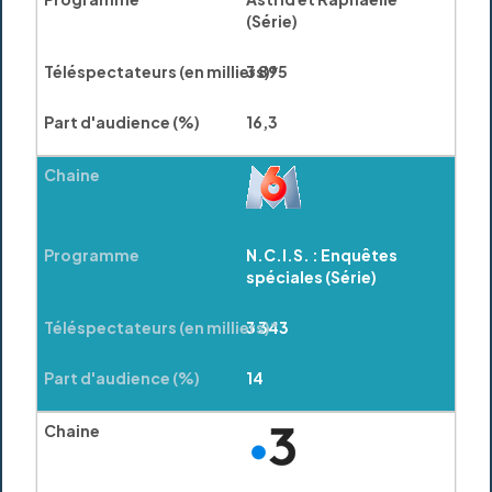
(Série)
3 895
16,3
N.C.I.S. : Enquêtes
spéciales (Série)
3 343
14