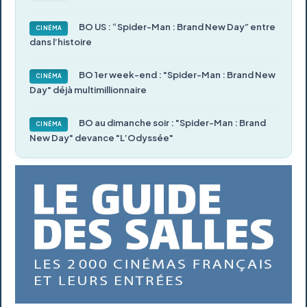
BO US : “Spider-Man : Brand New Day” entre
CINÉMA
dans l’histoire
BO 1er week-end : "Spider-Man : Brand New
CINÉMA
Day" déjà multimillionnaire
BO au dimanche soir : "Spider-Man : Brand
CINÉMA
New Day" devance "L’Odyssée"