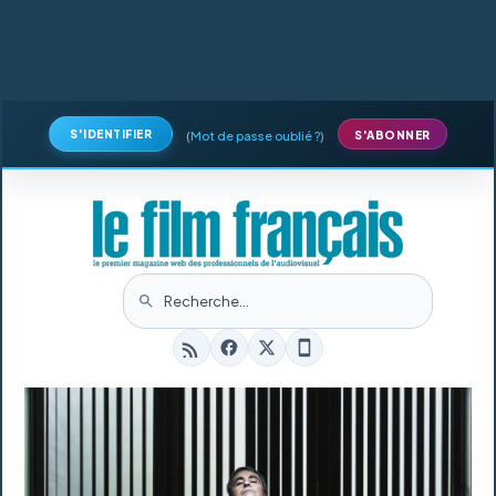
S'IDENTIFIER
(
Mot de passe oublié ?
)
S'ABONNER