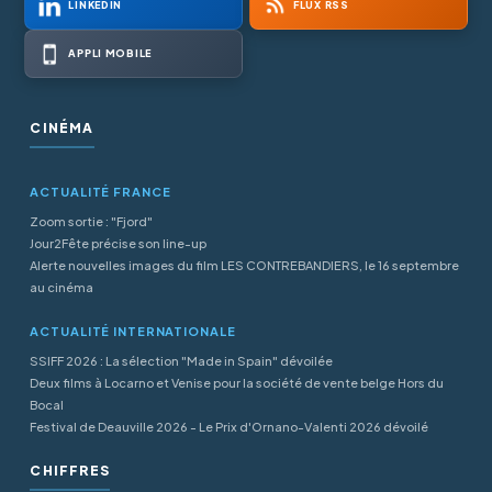
LINKEDIN
FLUX RSS
APPLI MOBILE
CINÉMA
ACTUALITÉ FRANCE
Zoom sortie : "Fjord"
Jour2Fête précise son line-up
Alerte nouvelles images du film LES CONTREBANDIERS, le 16 septembre
au cinéma
ACTUALITÉ INTERNATIONALE
SSIFF 2026 : La sélection "Made in Spain" dévoilée
Deux films à Locarno et Venise pour la société de vente belge Hors du
Bocal
Festival de Deauville 2026 - Le Prix d'Ornano-Valenti 2026 dévoilé
CHIFFRES