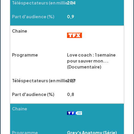
204
0,9
Love coach : 1 semaine
pour sauver mon...
(Documentaire)
203
0,8
Grey's Anatomy (Série)