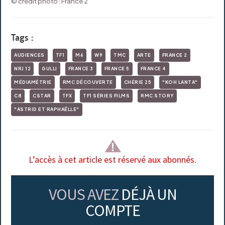
© crédit photo : France 2
Tags :
AUDIENCES
TF1
M6
W9
TMC
ARTE
FRANCE 2
NRJ 12
GULLI
FRANCE 3
FRANCE 5
FRANCE 4
MÉDIAMÉTRIE
RMC DÉCOUVERTE
CHÉRIE 25
"KOH LANTA"
C8
CSTAR
TFX
TF1 SÉRIES FILMS
RMC STORY
"ASTRID ET RAPHAËLLE"
L’accès à cet article est réservé aux abonnés.
VOUS AVEZ
DÉJÀ UN
COMPTE