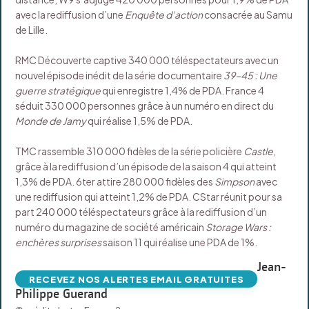
avec la rediffusion d’une
Enquête d’action
consacrée au Samu
de Lille.
RMC Découverte captive 340 000 téléspectateurs avec un
nouvel épisode inédit de la série documentaire
39-45 : Une
guerre stratégique
qui enregistre 1,4% de PDA. France 4
séduit 330 000 personnes grâce à un numéro en direct du
Monde de Jamy
qui réalise 1,5% de PDA.
TMC rassemble 310 000 fidèles de la série policière
Castle
,
grâce à la rediffusion d’un épisode de la saison 4 qui atteint
1,3% de PDA. 6ter attire 280 000 fidèles des
Simpson
avec
une rediffusion qui atteint 1,2% de PDA. CStar réunit pour sa
part 240 000 téléspectateurs grâce à la rediffusion d’un
numéro du magazine de société américain
Storage Wars :
enchères surprises
saison 11 qui réalise une PDA de 1%.
Jean-
RECEVEZ NOS ALERTES EMAIL GRATUITES
Philippe Guerand