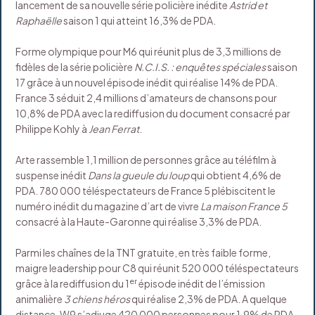
lancement de sa nouvelle série policière inédite
Astrid et
Raphaëlle
saison 1 qui atteint 16,3% de PDA.
Forme olympique pour M6 qui réunit plus de 3,3 millions de
fidèles de la série policière
N.C.I.S. : enquêtes spéciales
saison
17 grâce à un nouvel épisode inédit qui réalise 14% de PDA.
France 3 séduit 2,4 millions d’amateurs de chansons pour
10,8% de PDA avec la rediffusion du document consacré par
Philippe Kohly à
Jean Ferrat
.
Arte rassemble 1,1 million de personnes grâce au téléfilm à
suspense inédit
Dans la gueule du loup
qui obtient 4,6% de
PDA. 780 000 téléspectateurs de France 5 plébiscitent le
numéro inédit du magazine d’art de vivre
La maison France 5
consacré à la Haute-Garonne qui réalise 3,3% de PDA.
Parmi les chaînes de la TNT gratuite, en très faible forme,
maigre leadership pour C8 qui réunit 520 000 téléspectateurs
er
grâce à la rediffusion du 1
épisode inédit de l’émission
animalière
3 chiens héros
qui réalise 2,3% de PDA. A quelque
distance, W9 s’adjuge 420 000 personnes pour 1,9% de PDA