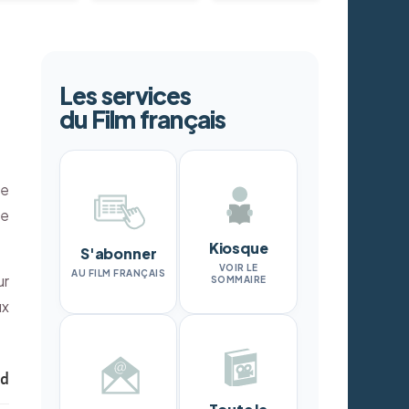
Les services
du Film français
he
le
Kiosque
S'abonner
VOIR LE
AU FILM FRANÇAIS
ur
SOMMAIRE
ux
nd