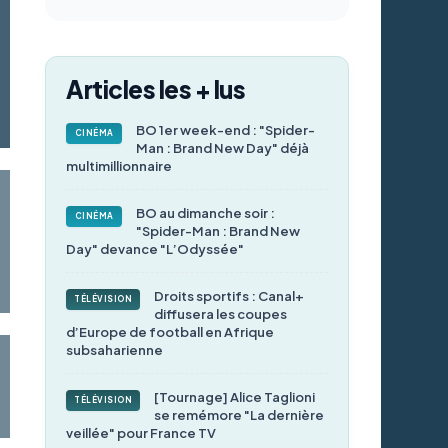
Articles les + lus
BO 1er week-end : "Spider-
CINÉMA
Man : Brand New Day" déjà
multimillionnaire
BO au dimanche soir :
CINÉMA
"Spider-Man : Brand New
Day" devance "L’Odyssée"
Droits sportifs : Canal+
TÉLÉVISION
diffusera les coupes
d’Europe de football en Afrique
subsaharienne
[Tournage] Alice Taglioni
TÉLÉVISION
se remémore "La dernière
veillée" pour France TV