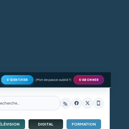
(
Mot de passe oublié ?
)
S'IDENTIFIER
S'ABONNER
ÉLÉVISION
DIGITAL
FORMATION