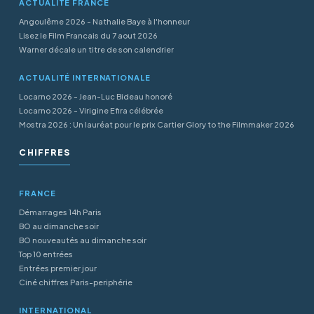
ACTUALITÉ FRANCE
Angoulême 2026 - Nathalie Baye à l'honneur
Lisez le Film Francais du 7 aout 2026
Warner décale un titre de son calendrier
ACTUALITÉ INTERNATIONALE
Locarno 2026 - Jean-Luc Bideau honoré
Locarno 2026 - Virigine Efira célébrée
Mostra 2026 : Un lauréat pour le prix Cartier Glory to the Filmmaker 2026
CHIFFRES
FRANCE
Démarrages 14h Paris
BO au dimanche soir
BO nouveautés au dimanche soir
Top 10 entrées
Entrées premier jour
Ciné chiffres Paris-periphérie
INTERNATIONAL