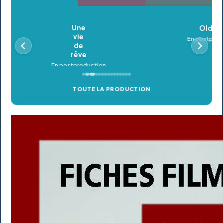
Oldeupe
En postproduction
TOUTE LA PRODUCTION