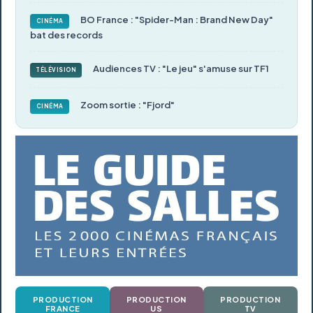
BO France : "Spider-Man : Brand New Day"
CINÉMA
bat des records
Audiences TV : "Le jeu" s'amuse sur TF1
TÉLÉVISION
Zoom sortie : "Fjord"
CINÉMA
PRODUCTION
PRODUCTION
PRODUCTION
FRANCE
US
TV