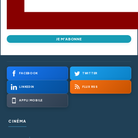
JE M'ABONNE
FACEBOOK
TWITTER
LINKEDIN
FLUX RSS
APPLI MOBILE
CINÉMA