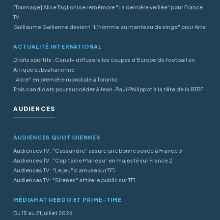
[Tournage] Alice Taglioni se remémore "La dernière veillée" pour France
TV
Guillaume Gallienne devient "L’homme au manteau de singe" pour Arte
ACTUALITÉ INTERNATIONAL
Droits sportifs : Canal+ diffusera les coupes d’Europe de football en
Afrique subsaharienne
"Alice" en première mondiale à Toronto
Trois candidats pour succéder à Jean-Paul Philippot à la tête de la RTBF
AUDIENCES
AUDIENCES QUOTIDIENNES
Audiences TV : “Cassandre” assure une bonne soirée à France 3
Audiences TV : “Capitaine Marleau” en majesté sur France 2
Audiences TV : "Le jeu" s'amuse sur TF1
Audiences TV : "Sirènes" attire le public sur TF1
MÉDIAMAT HEBDO ET PRIME-TIME
Du 15 au 21 juillet 2026