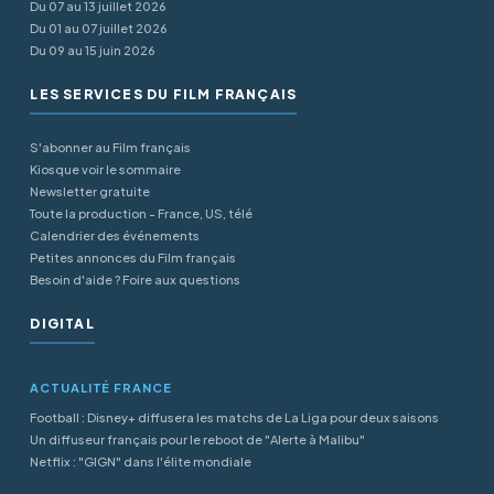
Du 07 au 13 juillet 2026
Du 01 au 07 juillet 2026
Du 09 au 15 juin 2026
LES SERVICES DU FILM FRANÇAIS
S'abonner au Film français
Kiosque voir le sommaire
Newsletter gratuite
Toute la production - France, US, télé
Calendrier des événements
Petites annonces du Film français
Besoin d'aide ? Foire aux questions
DIGITAL
ACTUALITÉ FRANCE
Football : Disney+ diffusera les matchs de La Liga pour deux saisons
Un diffuseur français pour le reboot de "Alerte à Malibu"
Netflix : "GIGN" dans l'élite mondiale