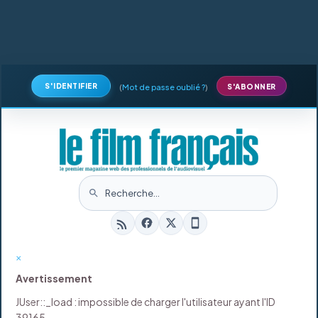
S'IDENTIFIER
(
Mot de passe oublié ?
)
S'ABONNER
×
Avertissement
JUser::_load : impossible de charger l'utilisateur ayant l'ID
39165