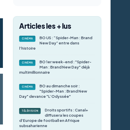
Articles les + lus
BO US : “Spider-Man : Brand
CINÉMA
New Day” entre dans
l’histoire
BO 1er week-end : "Spider-
CINÉMA
Man : Brand New Day" déjà
multimillionnaire
BO au dimanche soir :
CINÉMA
"Spider-Man : Brand New
Day" devance "L’Odyssée"
Droits sportifs : Canal+
TÉLÉVISION
diffusera les coupes
d’Europe de football en Afrique
subsaharienne