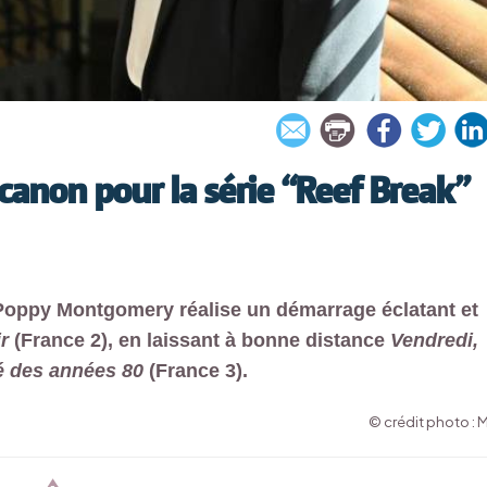
canon pour la série “Reef Break”
r Poppy Montgomery réalise un démarrage éclatant et
r
(France 2), en laissant à bonne distance
Vendredi,
é des années 80
(France 3).
© crédit photo : 