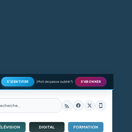
(
Mot de passe oublié ?
)
S'IDENTIFIER
S'ABONNER
ÉLÉVISION
DIGITAL
FORMATION