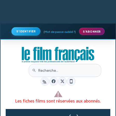
S'IDENTIFIER
(
Mot de passe oublié ?
)
S'ABONNER
Les fiches films sont réservées aux abonnés.