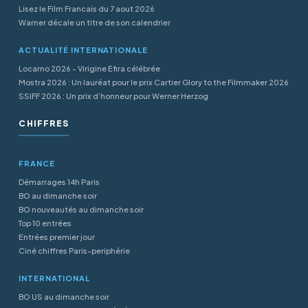
Lisez le Film Francais du 7 aout 2026
Warner décale un titre de son calendrier
ACTUALITÉ INTERNATIONALE
Locarno 2026 - Virigine Efira célébrée
Mostra 2026 : Un lauréat pour le prix Cartier Glory to the Filmmaker 2026
SSIFF 2026 : Un prix d’honneur pour Werner Herzog
CHIFFRES
FRANCE
Démarrages 14h Paris
BO au dimanche soir
BO nouveautés au dimanche soir
Top 10 entrées
Entrées premier jour
Ciné chiffres Paris-periphérie
INTERNATIONAL
BO US au dimanche soir