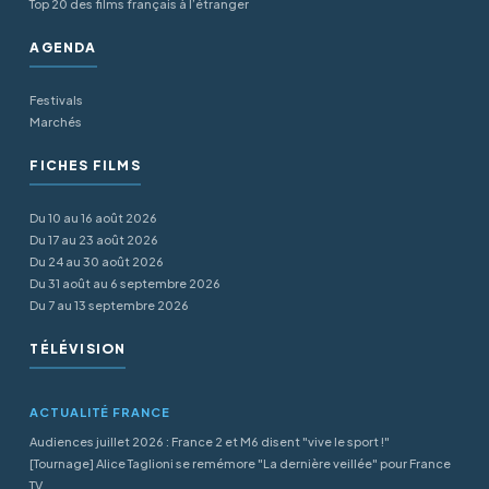
Top 20 des films français à l’étranger
AGENDA
Festivals
Marchés
FICHES FILMS
Du 10 au 16 août 2026
Du 17 au 23 août 2026
Du 24 au 30 août 2026
Du 31 août au 6 septembre 2026
Du 7 au 13 septembre 2026
TÉLÉVISION
ACTUALITÉ FRANCE
Audiences juillet 2026 : France 2 et M6 disent "vive le sport !"
[Tournage] Alice Taglioni se remémore "La dernière veillée" pour France
TV