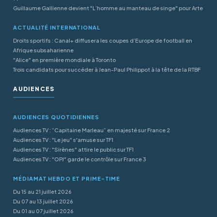
Guillaume Gallienne devient "L’homme au manteau de singe" pour Arte
ACTUALITÉ INTERNATIONAL
Droits sportifs : Canal+ diffusera les coupes d’Europe de football en
Afrique subsaharienne
"Alice" en première mondiale à Toronto
Trois candidats pour succéder à Jean-Paul Philippot à la tête de la RTBF
AUDIENCES
AUDIENCES QUOTIDIENNES
Audiences TV : “Capitaine Marleau” en majesté sur France 2
Audiences TV : "Le jeu" s'amuse sur TF1
Audiences TV : "Sirènes" attire le public sur TF1
Audiences TV : "OPJ" garde le contrôle sur France 3
MÉDIAMAT HEBDO ET PRIME-TIME
Du 15 au 21 juillet 2026
Du 07 au 13 juillet 2026
Du 01 au 07 juillet 2026