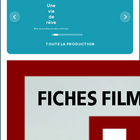
Oldeupe
En postproduction
TOUTE LA PRODUCTION