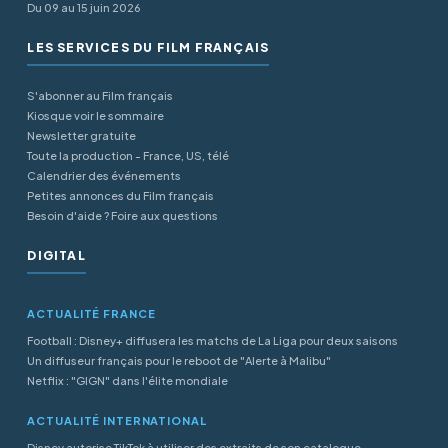
Du 09 au 15 juin 2026
LES SERVICES DU FILM FRANÇAIS
S'abonner au Film français
Kiosque voir le sommaire
Newsletter gratuite
Toute la production - France, US, télé
Calendrier des événements
Petites annonces du Film français
Besoin d'aide ? Foire aux questions
DIGITAL
ACTUALITÉ FRANCE
Football : Disney+ diffusera les matchs de La Liga pour deux saisons
Un diffuseur français pour le reboot de "Alerte à Malibu"
Netflix : "GIGN" dans l'élite mondiale
ACTUALITÉ INTERNATIONAL
Disney autorise TikTok à utiliser des extraits de son catalogue