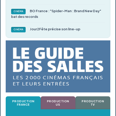
BO France : "Spider-Man : Brand New Day"
CINÉMA
bat des records
Jour2Fête précise son line-up
CINÉMA
PRODUCTION
PRODUCTION
PRODUCTION
FRANCE
US
TV