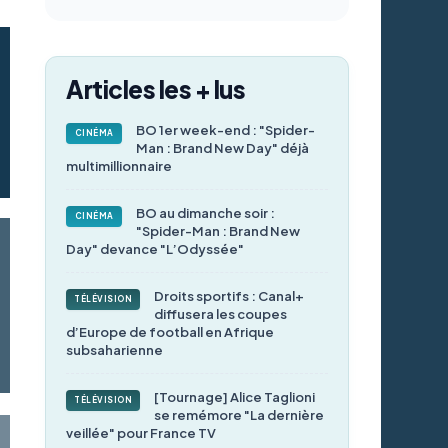
Articles les + lus
BO 1er week-end : "Spider-
CINÉMA
Man : Brand New Day" déjà
multimillionnaire
BO au dimanche soir :
CINÉMA
"Spider-Man : Brand New
Day" devance "L’Odyssée"
Droits sportifs : Canal+
TÉLÉVISION
diffusera les coupes
d’Europe de football en Afrique
subsaharienne
[Tournage] Alice Taglioni
TÉLÉVISION
se remémore "La dernière
veillée" pour France TV