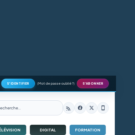
(
Mot de passe oublié ?
)
S'IDENTIFIER
S'ABONNER
ÉLÉVISION
DIGITAL
FORMATION