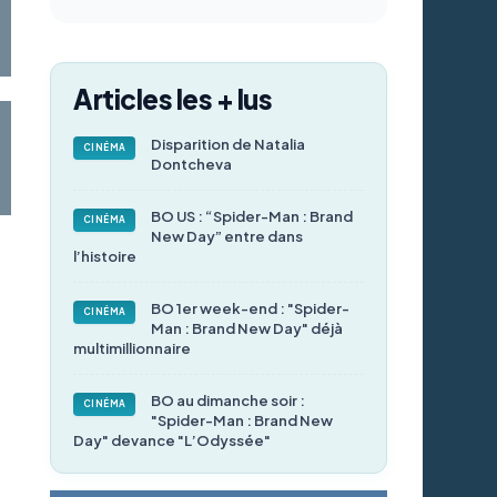
Articles les + lus
Disparition de Natalia
CINÉMA
Dontcheva
BO US : “Spider-Man : Brand
CINÉMA
New Day” entre dans
l’histoire
BO 1er week-end : "Spider-
CINÉMA
Man : Brand New Day" déjà
multimillionnaire
BO au dimanche soir :
CINÉMA
"Spider-Man : Brand New
Day" devance "L’Odyssée"