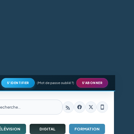
(
Mot de passe oublié ?
)
S'IDENTIFIER
S'ABONNER
ÉLÉVISION
DIGITAL
FORMATION