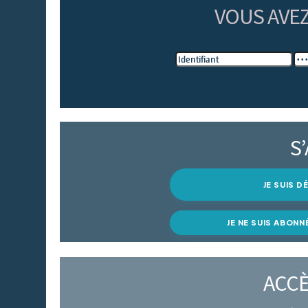
VOUS AVE
S
JE SUIS 
JE NE SUIS ABONN
ACCÈ