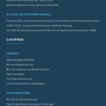
Lisez le Film Francais du 7 aout 2026
Warner décale un titre de son calendrier
ACTUALITÉ INTERNATIONALE
Mostra 2026 : Un lauréat pour le prix Cartier Glory to the Filmmaker 2026
SSIFF 2026 : Un prix d’honneur pour Werner Herzog
La CMA britannique donne son feu vert à l'opération Paramount-WBD
CHIFFRES
FRANCE
Démarrages 14h Paris
BO au dimanche soir
BO nouveautés au dimanche soir
Top 10 entrées
Entrées premier jour
Ciné chiffres Paris-periphérie
INTERNATIONAL
BO US au dimanche soir
Top 20 des films français à l’étranger