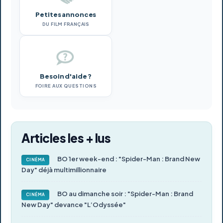
Petites annonces
DU FILM FRANÇAIS
Besoin d'aide ?
FOIRE AUX QUESTIONS
Articles les + lus
BO 1er week-end : "Spider-Man : Brand New
CINÉMA
Day" déjà multimillionnaire
BO au dimanche soir : "Spider-Man : Brand
CINÉMA
New Day" devance "L’Odyssée"