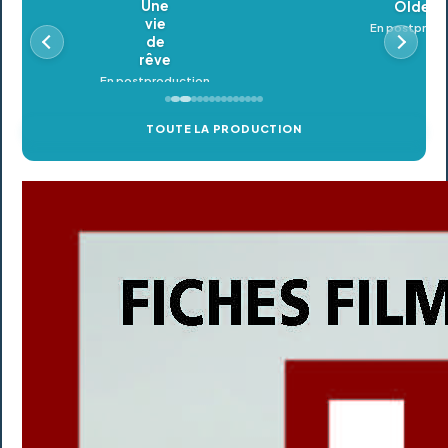
Oldeupe
En postproduction
TOUTE LA PRODUCTION