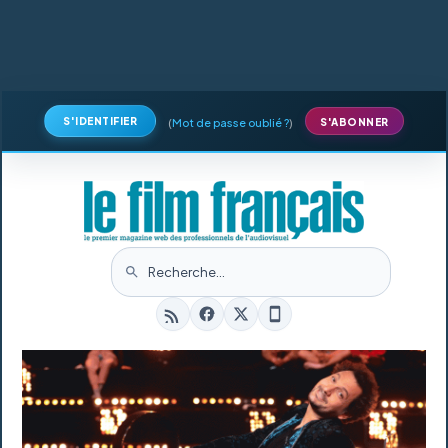
S'IDENTIFIER
(
Mot de passe oublié ?
)
S'ABONNER