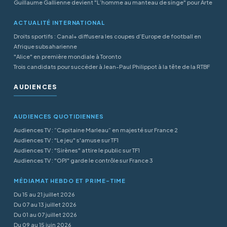
Guillaume Gallienne devient "L’homme au manteau de singe" pour Arte
ACTUALITÉ INTERNATIONAL
Droits sportifs : Canal+ diffusera les coupes d’Europe de football en
Afrique subsaharienne
"Alice" en première mondiale à Toronto
Trois candidats pour succéder à Jean-Paul Philippot à la tête de la RTBF
AUDIENCES
AUDIENCES QUOTIDIENNES
Audiences TV : “Capitaine Marleau” en majesté sur France 2
Audiences TV : "Le jeu" s'amuse sur TF1
Audiences TV : "Sirènes" attire le public sur TF1
Audiences TV : "OPJ" garde le contrôle sur France 3
MÉDIAMAT HEBDO ET PRIME-TIME
Du 15 au 21 juillet 2026
Du 07 au 13 juillet 2026
Du 01 au 07 juillet 2026
Du 09 au 15 juin 2026