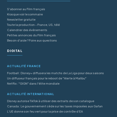
S'abonner au Film français
Kiosque voir le sommaire
Newsletter gratuite
Toute la production - France, US, télé
Calendrier des événements
Petites annonces du Film français
Besoin d'aide ? Foire aux questions
DIGITAL
ACTUALITÉ FRANCE
Football : Disney+ diffusera les matchs de La Liga pour deux saisons
Un diffuseur français pour le reboot de "Alerte à Malibu"
Netflix : "GIGN" dans l'élite mondiale
ACTUALITÉ INTERNATIONAL
Disney autorise TikTok à utiliser des extraits de son catalogue
Canada : Le gouvernement cède sur les taxes imposées aux Gafan
L’UE donne son feu vert pour la prise de contrôle d’EA