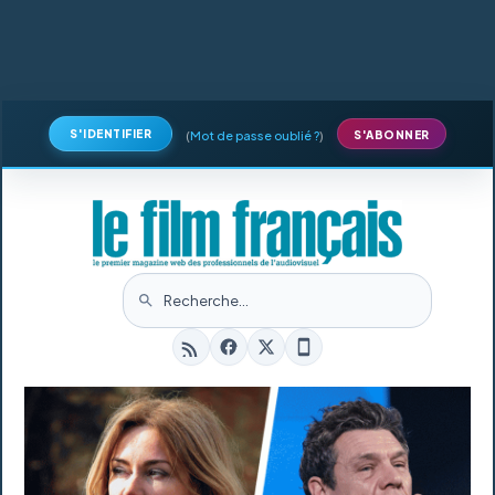
S'IDENTIFIER
(
Mot de passe oublié ?
)
S'ABONNER