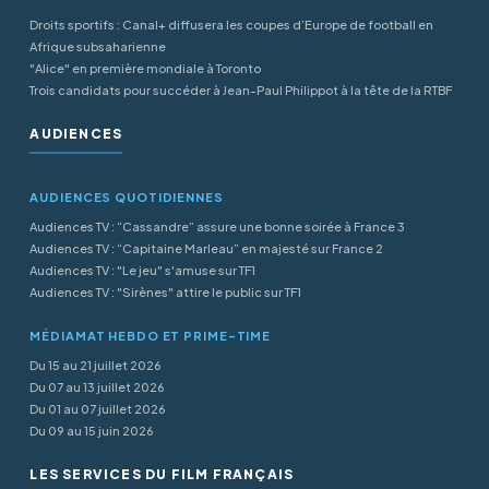
Droits sportifs : Canal+ diffusera les coupes d’Europe de football en
Afrique subsaharienne
"Alice" en première mondiale à Toronto
Trois candidats pour succéder à Jean-Paul Philippot à la tête de la RTBF
AUDIENCES
AUDIENCES QUOTIDIENNES
Audiences TV : “Cassandre” assure une bonne soirée à France 3
Audiences TV : “Capitaine Marleau” en majesté sur France 2
Audiences TV : "Le jeu" s'amuse sur TF1
Audiences TV : "Sirènes" attire le public sur TF1
MÉDIAMAT HEBDO ET PRIME-TIME
Du 15 au 21 juillet 2026
Du 07 au 13 juillet 2026
Du 01 au 07 juillet 2026
Du 09 au 15 juin 2026
LES SERVICES DU FILM FRANÇAIS