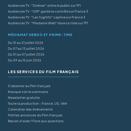
Audiences TV : "Sirènes" attire le public sur TF1
Audiences TV : "OPJ" garde le contrôle sur France 3
Audiences TV : "Les fugitifs" captive sur France 3
Audiences TV : "Madame Web" tisse sa toile sur TF1
MÉDIAMAT HEBDO ET PRIME-TIME
Du 15 au 21 juillet 2026
Du 07 au 13 juillet 2026
Du 01 au 07 juillet 2026
Du 09 au 15 juin 2026
LES SERVICES DU FILM FRANÇAIS
S'abonner au Film français
Kiosque voir le sommaire
Newsletter gratuite
Toute la production - France, US, télé
Calendrier des événements
Petites annonces du Film français
Besoin d'aide ? Foire aux questions