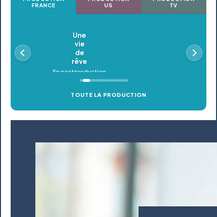
FRANCE
US
TV
Oldeupe
En postproduction
TOUTE LA PRODUCTION