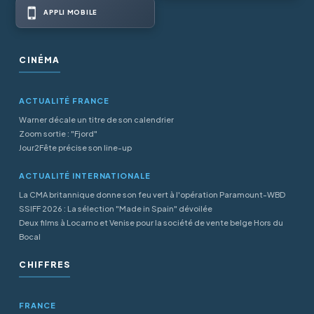
APPLI MOBILE
CINÉMA
ACTUALITÉ FRANCE
Warner décale un titre de son calendrier
Zoom sortie : "Fjord"
Jour2Fête précise son line-up
ACTUALITÉ INTERNATIONALE
La CMA britannique donne son feu vert à l'opération Paramount-WBD
SSIFF 2026 : La sélection "Made in Spain" dévoilée
Deux films à Locarno et Venise pour la société de vente belge Hors du
Bocal
CHIFFRES
FRANCE