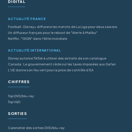
DIGITAL
ACTUALITÉ FRANCE
Football : Disney+ diffusera les matchs de La Liga pour deux saisons
Un diffuseur français pour le reboot de "Alerte à Malibu"
Netflix : "GIGN" dans l'élite mondiale
ACTUALITÉ INTERNATIONAL
Disney autorise TikTok à utiliser des extraits de son catalogue
Canada : Le gouvernement cède sur les taxes imposées aux Gafan
L’UE donne son feu vert pour la prise de contrôle d’EA
CHIFFRES
Top DVD/blu-ray
Top VàD
SORTIES
Calendrier des sorties DVD/blu-ray