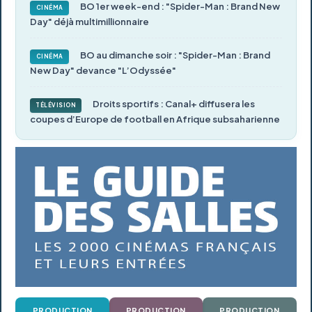
BO 1er week-end : "Spider-Man : Brand New
CINÉMA
Day" déjà multimillionnaire
BO au dimanche soir : "Spider-Man : Brand
CINÉMA
New Day" devance "L’Odyssée"
Droits sportifs : Canal+ diffusera les
TÉLÉVISION
coupes d’Europe de football en Afrique subsaharienne
PRODUCTION
PRODUCTION
PRODUCTION