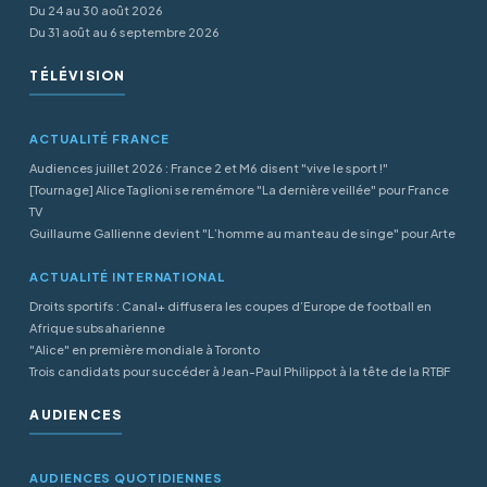
Du 24 au 30 août 2026
Du 31 août au 6 septembre 2026
TÉLÉVISION
ACTUALITÉ FRANCE
Audiences juillet 2026 : France 2 et M6 disent "vive le sport !"
[Tournage] Alice Taglioni se remémore "La dernière veillée" pour France
TV
Guillaume Gallienne devient "L’homme au manteau de singe" pour Arte
ACTUALITÉ INTERNATIONAL
Droits sportifs : Canal+ diffusera les coupes d’Europe de football en
Afrique subsaharienne
"Alice" en première mondiale à Toronto
Trois candidats pour succéder à Jean-Paul Philippot à la tête de la RTBF
AUDIENCES
AUDIENCES QUOTIDIENNES