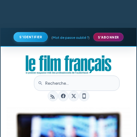
S'IDENTIFIER
(
Mot de passe oublié ?
)
S'ABONNER