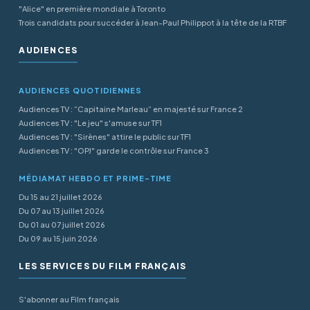
"Alice" en première mondiale à Toronto
Trois candidats pour succéder à Jean-Paul Philippot à la tête de la RTBF
AUDIENCES
AUDIENCES QUOTIDIENNES
Audiences TV : “Capitaine Marleau” en majesté sur France 2
Audiences TV : "Le jeu" s'amuse sur TF1
Audiences TV : "Sirènes" attire le public sur TF1
Audiences TV : "OPJ" garde le contrôle sur France 3
MÉDIAMAT HEBDO ET PRIME-TIME
Du 15 au 21 juillet 2026
Du 07 au 13 juillet 2026
Du 01 au 07 juillet 2026
Du 09 au 15 juin 2026
LES SERVICES DU FILM FRANÇAIS
S'abonner au Film français