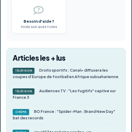
Besoin d'aide ?
FOIRE AUX QUESTIONS
Articles les + lus
Droits sportifs : Canal+ diffusera les
TÉLÉVISION
coupes d’Europe de football en Afrique subsaharienne
Audiences TV : "Les fugitifs" captive sur
TÉLÉVISION
France 3
BO France : "Spider-Man : Brand New Day"
CINÉMA
bat des records