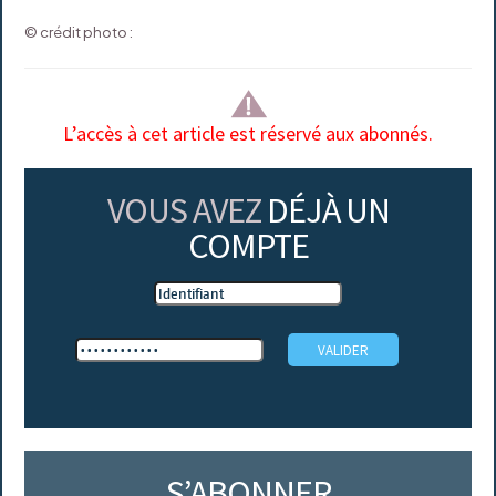
© crédit photo :
L’accès à cet article est réservé aux abonnés.
VOUS AVEZ
DÉJÀ UN
COMPTE
S’ABONNER