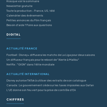
Kiosque voir le sommaire
Newsletter gratuite
Toute la production - France, US, télé
Calendrier des événements
Petites annonces du Film français
Besoin d'aide ? Foire aux questions
DIGITAL
ACTUALITÉ FRANCE
Football : Disney+ diffusera les matchs de La Liga pour deux saisons
Un diffuseur français pour le reboot de "Alerte à Malibu"
Netflix : "GIGN" dans l'élite mondiale
ACTUALITÉ INTERNATIONAL
Disney autorise TikTok à utiliser des extraits de son catalogue
Canada : Le gouvernement cède sur les taxes imposées aux Gafan
L’UE donne son feu vert pour la prise de contrôle d’EA
CHIFFRES