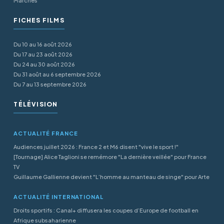
Marchés
FICHES FILMS
Du 10 au 16 août 2026
Du 17 au 23 août 2026
Du 24 au 30 août 2026
Du 31 août au 6 septembre 2026
Du 7 au 13 septembre 2026
TÉLÉVISION
ACTUALITÉ FRANCE
Audiences juillet 2026 : France 2 et M6 disent "vive le sport !"
[Tournage] Alice Taglioni se remémore "La dernière veillée" pour France
TV
Guillaume Gallienne devient "L’homme au manteau de singe" pour Arte
ACTUALITÉ INTERNATIONAL
Droits sportifs : Canal+ diffusera les coupes d’Europe de football en
Afrique subsaharienne