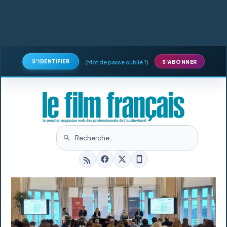
S'IDENTIFIER
(
Mot de passe oublié ?
)
S'ABONNER