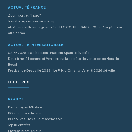
ACTUALITÉ FRANCE
Zoom sortie : "Fjord"
Jour2Fête précise son line-up
Alerte nouvelles images du film LES CONTREBANDIERS, le 16 septembre
au cinéma
ACTUALITÉ INTERNATIONALE
SSIFF 2026 : La sélection "Made in Spain" dévoilée
Deux films à Locarno et Venise pour la société de vente belge Hors du
Bocal
Festival de Deauville 2026 - Le Prix d'Ornano-Valenti 2026 dévoilé
CHIFFRES
FRANCE
Démarrages 14h Paris
BO au dimanche soir
BO nouveautés au dimanche soir
Top 10 entrées
Entrées premier jour