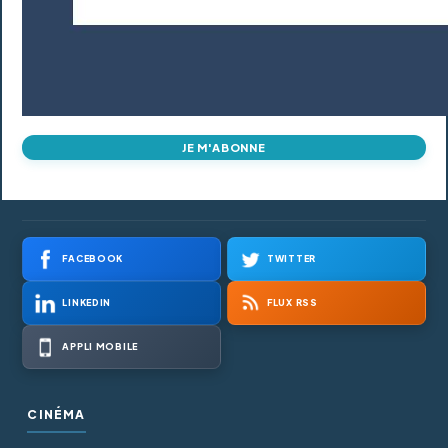
JE M'ABONNE
FACEBOOK
TWITTER
LINKEDIN
FLUX RSS
APPLI MOBILE
CINÉMA