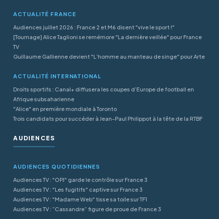
ACTUALITÉ FRANCE
Audiences juillet 2026 : France 2 et M6 disent "vive le sport !"
[Tournage] Alice Taglioni se remémore "La dernière veillée" pour France
TV
Guillaume Gallienne devient "L’homme au manteau de singe" pour Arte
ACTUALITÉ INTERNATIONAL
Droits sportifs : Canal+ diffusera les coupes d’Europe de football en
Afrique subsaharienne
"Alice" en première mondiale à Toronto
Trois candidats pour succéder à Jean-Paul Philippot à la tête de la RTBF
AUDIENCES
AUDIENCES QUOTIDIENNES
Audiences TV : "OPJ" garde le contrôle sur France 3
Audiences TV : "Les fugitifs" captive sur France 3
Audiences TV : "Madame Web" tisse sa toile sur TF1
Audiences TV : “Cassandre” figure de proue de France 3