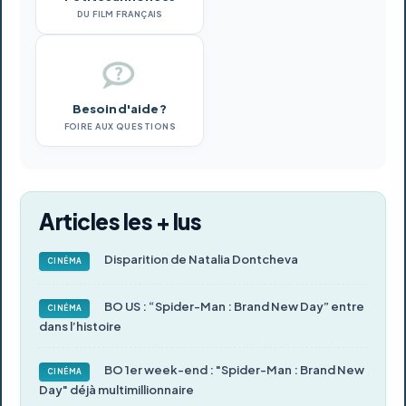
DU FILM FRANÇAIS
Besoin d'aide ?
FOIRE AUX QUESTIONS
Articles les + lus
Disparition de Natalia Dontcheva
CINÉMA
BO US : “Spider-Man : Brand New Day” entre
CINÉMA
dans l’histoire
BO 1er week-end : "Spider-Man : Brand New
CINÉMA
Day" déjà multimillionnaire