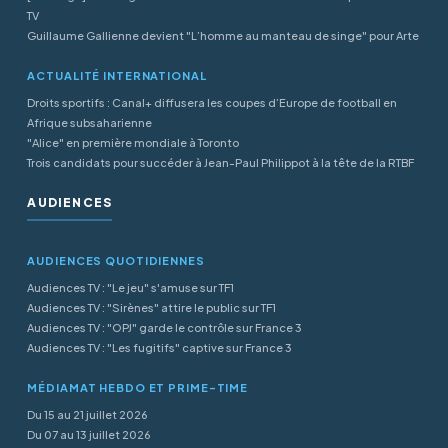
TV
Guillaume Gallienne devient "L’homme au manteau de singe" pour Arte
ACTUALITÉ INTERNATIONAL
Droits sportifs : Canal+ diffusera les coupes d’Europe de football en
Afrique subsaharienne
"Alice" en première mondiale à Toronto
Trois candidats pour succéder à Jean-Paul Philippot à la tête de la RTBF
AUDIENCES
AUDIENCES QUOTIDIENNES
Audiences TV : "Le jeu" s'amuse sur TF1
Audiences TV : "Sirènes" attire le public sur TF1
Audiences TV : "OPJ" garde le contrôle sur France 3
Audiences TV : "Les fugitifs" captive sur France 3
MÉDIAMAT HEBDO ET PRIME-TIME
Du 15 au 21 juillet 2026
Du 07 au 13 juillet 2026