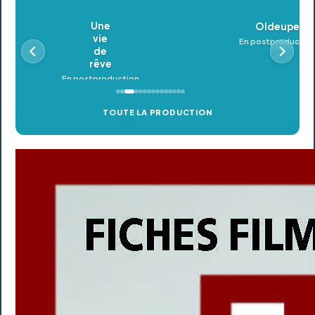
Oldeupe
En postproduction
TOUTE LA PRODUCTION