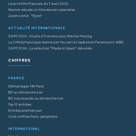
Lisez le Film Francais du 7 aout 2026
Warner décale un titre de son calendrier
Zoom sortie : "Fjord"
ACTUALITÉ INTERNATIONALE
SSIFF 2026 : Un prix d’honneur pour Werner Herzog
La CMA britannique donne son feu vert à l'opération Paramount-WBD
SSIFF 2026 : La sélection "Made in Spain" dévoilée
CHIFFRES
FRANCE
Démarrages 14h Paris
BO au dimanche soir
BO nouveautés au dimanche soir
Top 10 entrées
Entrées premier jour
Ciné chiffres Paris-periphérie
INTERNATIONAL