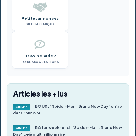
Petites annonces
DU FILM FRANÇAIS
Besoin d'aide ?
FOIRE AUX QUESTIONS
Articles les + lus
BO US : “Spider-Man : Brand New Day” entre
CINÉMA
dans l’histoire
BO 1er week-end : "Spider-Man : Brand New
CINÉMA
Day" déjà multimillionnaire