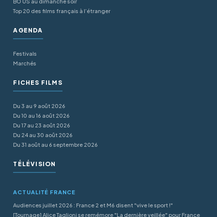
BO US au dimanche soir
Top 20 des films français à l’étranger
AGENDA
Festivals
Marchés
FICHES FILMS
Du 3 au 9 août 2026
Du 10 au 16 août 2026
Du 17 au 23 août 2026
Du 24 au 30 août 2026
Du 31 août au 6 septembre 2026
TÉLÉVISION
ACTUALITÉ FRANCE
Audiences juillet 2026 : France 2 et M6 disent "vive le sport !"
[Tournage] Alice Taglioni se remémore "La dernière veillée" pour France