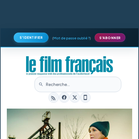
S'IDENTIFIER
(
Mot de passe oublié ?
)
S'ABONNER