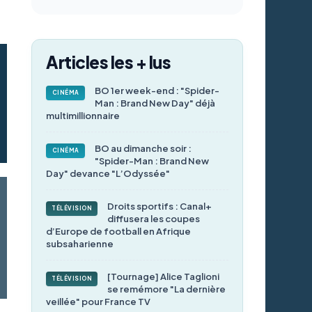
Articles les + lus
BO 1er week-end : "Spider-
CINÉMA
Man : Brand New Day" déjà
multimillionnaire
BO au dimanche soir :
CINÉMA
"Spider-Man : Brand New
Day" devance "L’Odyssée"
Droits sportifs : Canal+
TÉLÉVISION
diffusera les coupes
d’Europe de football en Afrique
subsaharienne
[Tournage] Alice Taglioni
TÉLÉVISION
se remémore "La dernière
veillée" pour France TV