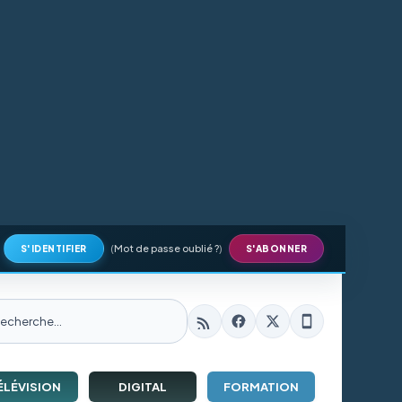
(
Mot de passe oublié ?
)
S'IDENTIFIER
S'ABONNER
ÉLÉVISION
DIGITAL
FORMATION