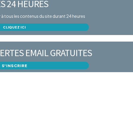
S 24 HEURES
er à tous les contenus du site durant 24 heures
CLIQUEZ ICI
ERTES EMAIL GRATUITES
S'INSCRIRE