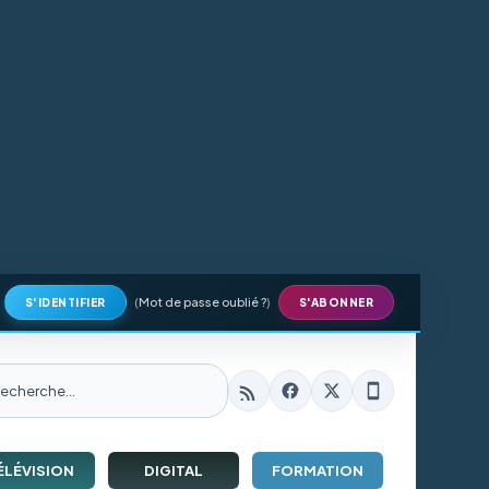
(
Mot de passe oublié ?
)
S'IDENTIFIER
S'ABONNER
ÉLÉVISION
DIGITAL
FORMATION