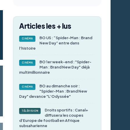
Articles les + lus
BO US : “Spider-Man : Brand
CINÉMA
New Day” entre dans
l’histoire
BO 1er week-end : "Spider-
CINÉMA
Man : Brand New Day" déjà
multimillionnaire
BO au dimanche soir :
CINÉMA
"Spider-Man : Brand New
Day" devance "L’Odyssée"
Droits sportifs : Canal+
TÉLÉVISION
diffusera les coupes
d’Europe de football en Afrique
subsaharienne