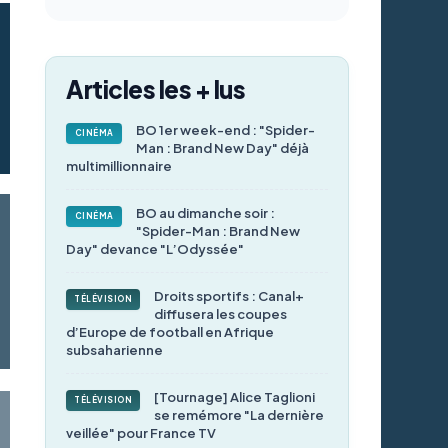
Articles les + lus
BO 1er week-end : "Spider-
CINÉMA
Man : Brand New Day" déjà
multimillionnaire
BO au dimanche soir :
CINÉMA
"Spider-Man : Brand New
Day" devance "L’Odyssée"
Droits sportifs : Canal+
TÉLÉVISION
diffusera les coupes
d’Europe de football en Afrique
subsaharienne
[Tournage] Alice Taglioni
TÉLÉVISION
se remémore "La dernière
veillée" pour France TV