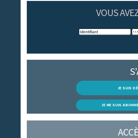
VOUS AVE
S
JE SUIS 
JE NE SUIS ABONN
ACCÈ