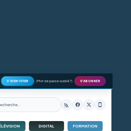
(
Mot de passe oublié ?
)
S'IDENTIFIER
S'ABONNER
ÉLÉVISION
DIGITAL
FORMATION