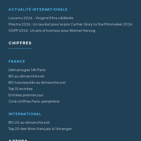
ACTUALITÉ INTERNATIONALE
Locarno 2026 - Virigine Efira célébrée
Mostra 2026 : Un lauréat pour le prix Cartier Glory to the Filmmaker 2026
SSIFF 2026 : Un prix d’honneur pour Werner Herzog
CHIFFRES
FRANCE
Démarrages 14h Paris
BO au dimanche soir
BO nouveautés au dimanche soir
Top 10 entrées
Entrées premier jour
Ciné chiffres Paris-periphérie
INTERNATIONAL
BO US au dimanche soir
Top 20 des films français à l’étranger