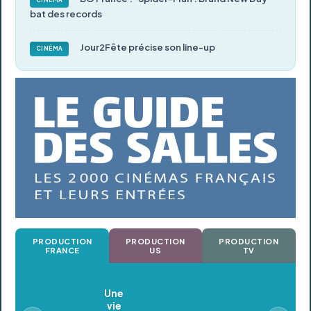
CINÉMA
bat des records
Jour2Fête précise son line-up
CINÉMA
PRODUCTION
PRODUCTION
PRODUCTION
FRANCE
US
TV
Oldeupe
En postproduction