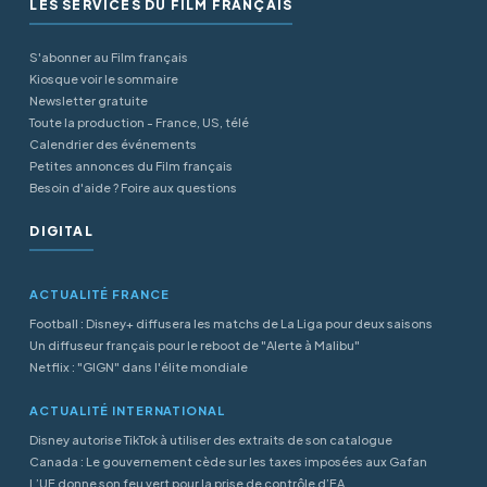
LES SERVICES DU FILM FRANÇAIS
S'abonner au Film français
Kiosque voir le sommaire
Newsletter gratuite
Toute la production - France, US, télé
Calendrier des événements
Petites annonces du Film français
Besoin d'aide ? Foire aux questions
DIGITAL
ACTUALITÉ FRANCE
Football : Disney+ diffusera les matchs de La Liga pour deux saisons
Un diffuseur français pour le reboot de "Alerte à Malibu"
Netflix : "GIGN" dans l'élite mondiale
ACTUALITÉ INTERNATIONAL
Disney autorise TikTok à utiliser des extraits de son catalogue
Canada : Le gouvernement cède sur les taxes imposées aux Gafan
L’UE donne son feu vert pour la prise de contrôle d’EA