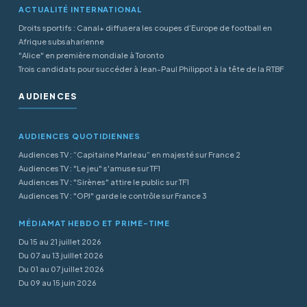
ACTUALITÉ INTERNATIONAL
Droits sportifs : Canal+ diffusera les coupes d’Europe de football en
Afrique subsaharienne
"Alice" en première mondiale à Toronto
Trois candidats pour succéder à Jean-Paul Philippot à la tête de la RTBF
AUDIENCES
AUDIENCES QUOTIDIENNES
Audiences TV : “Capitaine Marleau” en majesté sur France 2
Audiences TV : "Le jeu" s'amuse sur TF1
Audiences TV : "Sirènes" attire le public sur TF1
Audiences TV : "OPJ" garde le contrôle sur France 3
MÉDIAMAT HEBDO ET PRIME-TIME
Du 15 au 21 juillet 2026
Du 07 au 13 juillet 2026
Du 01 au 07 juillet 2026
Du 09 au 15 juin 2026