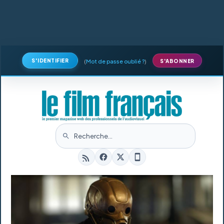
S'IDENTIFIER
(
Mot de passe oublié ?
)
S'ABONNER