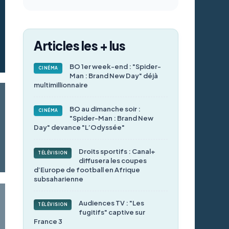
Articles les + lus
BO 1er week-end : "Spider-
CINÉMA
Man : Brand New Day" déjà
multimillionnaire
BO au dimanche soir :
CINÉMA
"Spider-Man : Brand New
Day" devance "L’Odyssée"
Droits sportifs : Canal+
TÉLÉVISION
diffusera les coupes
d’Europe de football en Afrique
subsaharienne
Audiences TV : "Les
TÉLÉVISION
fugitifs" captive sur
France 3