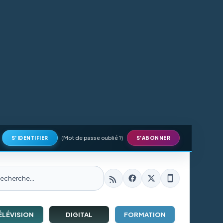
(
Mot de passe oublié ?
)
S'IDENTIFIER
S'ABONNER
ÉLÉVISION
DIGITAL
FORMATION