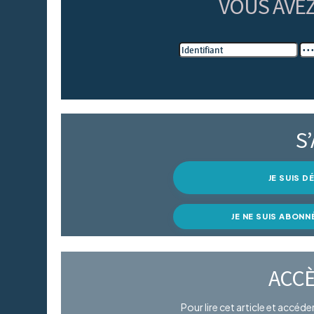
VOUS AVE
S
JE SUIS 
JE NE SUIS ABONN
ACCÈ
Pour lire cet article et accéd