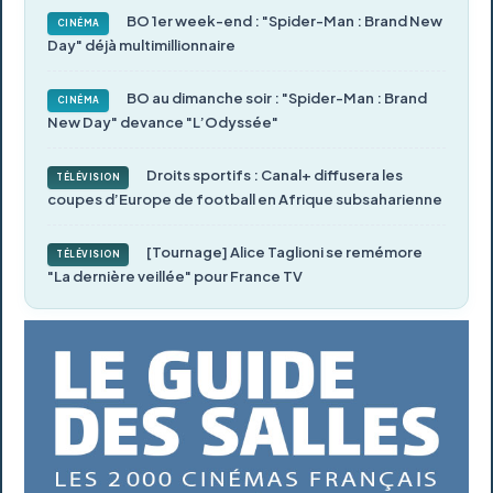
BO 1er week-end : "Spider-Man : Brand New
CINÉMA
Day" déjà multimillionnaire
BO au dimanche soir : "Spider-Man : Brand
CINÉMA
New Day" devance "L’Odyssée"
Droits sportifs : Canal+ diffusera les
TÉLÉVISION
coupes d’Europe de football en Afrique subsaharienne
[Tournage] Alice Taglioni se remémore
TÉLÉVISION
"La dernière veillée" pour France TV