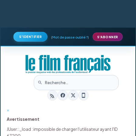
S'IDENTIFIER
(
Mot de passe oublié ?
)
S'ABONNER
×
Avertissement
JUser::_load : impossible de charger l'utilisateur ayant l'ID
67200