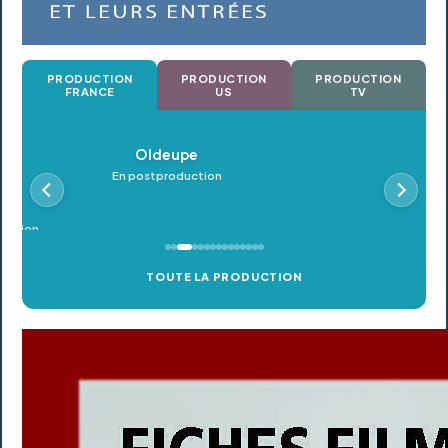
PRODUCTION
PRODUCTION
PRODUCTION
FRANCE
US
TV
Oldeupe
En postproduction
TOUTE LA PRODUCTION