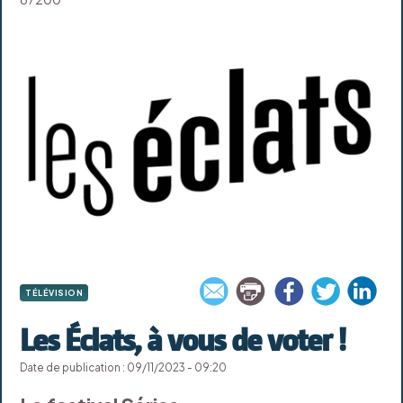
TÉLÉVISION
Les Éclats, à vous de voter !
Date de publication : 09/11/2023 - 09:20