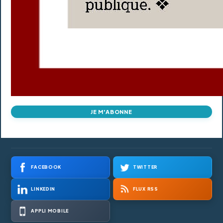
JE M'ABONNE
FACEBOOK
TWITTER
LINKEDIN
FLUX RSS
APPLI MOBILE