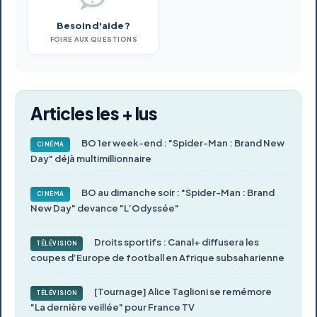
Besoin d'aide ?
FOIRE AUX QUESTIONS
Articles les + lus
BO 1er week-end : "Spider-Man : Brand New
CINÉMA
Day" déjà multimillionnaire
BO au dimanche soir : "Spider-Man : Brand
CINÉMA
New Day" devance "L’Odyssée"
Droits sportifs : Canal+ diffusera les
TÉLÉVISION
coupes d’Europe de football en Afrique subsaharienne
[Tournage] Alice Taglioni se remémore
TÉLÉVISION
"La dernière veillée" pour France TV