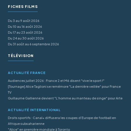
FICHES FILMS
Du 3 au 9 août 2026
Du 10 au 16 août 2026
Du 17 au 23 août 2026
Du 24 au 30 août 2026
Du 31 août au 6 septembre 2026
TÉLÉVISION
ACTUALITÉ FRANCE
Audiences juillet 2026 : France 2 et M6 disent "vive le sport !"
[Tournage] Alice Taglioni se remémore "La dernière veillée" pour France
TV
Guillaume Gallienne devient "L’homme au manteau de singe" pour Arte
ACTUALITÉ INTERNATIONAL
Droits sportifs : Canal+ diffusera les coupes d’Europe de football en
Afrique subsaharienne
"Alice" en première mondiale à Toronto