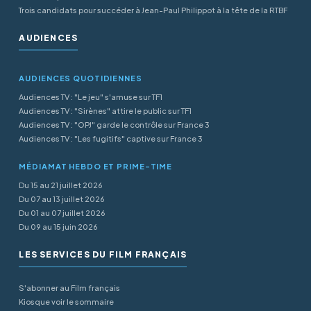
Trois candidats pour succéder à Jean-Paul Philippot à la tête de la RTBF
AUDIENCES
AUDIENCES QUOTIDIENNES
Audiences TV : "Le jeu" s'amuse sur TF1
Audiences TV : "Sirènes" attire le public sur TF1
Audiences TV : "OPJ" garde le contrôle sur France 3
Audiences TV : "Les fugitifs" captive sur France 3
MÉDIAMAT HEBDO ET PRIME-TIME
Du 15 au 21 juillet 2026
Du 07 au 13 juillet 2026
Du 01 au 07 juillet 2026
Du 09 au 15 juin 2026
LES SERVICES DU FILM FRANÇAIS
S'abonner au Film français
Kiosque voir le sommaire