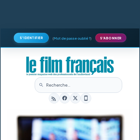
S'IDENTIFIER
(
Mot de passe oublié ?
)
S'ABONNER