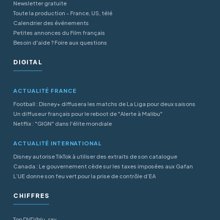
Newsletter gratuite
Toute la production - France, US, télé
Calendrier des événements
Petites annonces du Film français
Besoin d'aide ? Foire aux questions
DIGITAL
ACTUALITÉ FRANCE
Football : Disney+ diffusera les matchs de La Liga pour deux saisons
Un diffuseur français pour le reboot de "Alerte à Malibu"
Netflix : "GIGN" dans l'élite mondiale
ACTUALITÉ INTERNATIONAL
Disney autorise TikTok à utiliser des extraits de son catalogue
Canada : Le gouvernement cède sur les taxes imposées aux Gafan
L’UE donne son feu vert pour la prise de contrôle d’EA
CHIFFRES
Top DVD/blu-ray