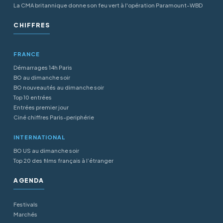
La CMA britannique donne son feu vert à l'opération Paramount-WBD
CHIFFRES
FRANCE
Démarrages 14h Paris
BO au dimanche soir
BO nouveautés au dimanche soir
Top 10 entrées
Entrées premier jour
Ciné chiffres Paris-periphérie
INTERNATIONAL
BO US au dimanche soir
Top 20 des films français à l’étranger
AGENDA
Festivals
Marchés