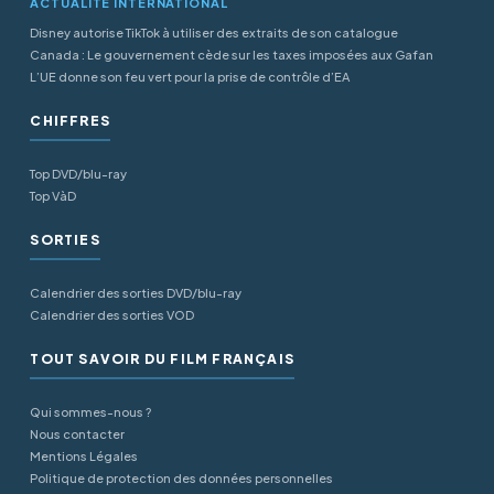
ACTUALITÉ INTERNATIONAL
Disney autorise TikTok à utiliser des extraits de son catalogue
Canada : Le gouvernement cède sur les taxes imposées aux Gafan
L’UE donne son feu vert pour la prise de contrôle d’EA
CHIFFRES
Top DVD/blu-ray
Top VàD
SORTIES
Calendrier des sorties DVD/blu-ray
Calendrier des sorties VOD
TOUT SAVOIR DU FILM FRANÇAIS
Qui sommes-nous ?
Nous contacter
Mentions Légales
Politique de protection des données personnelles