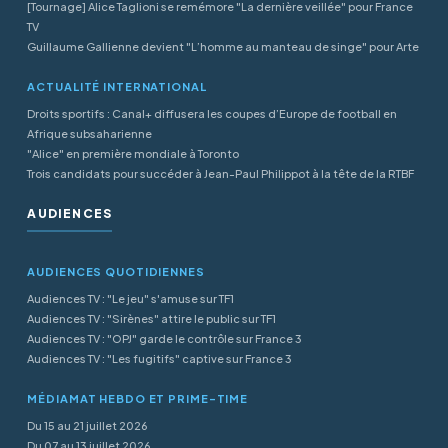
[Tournage] Alice Taglioni se remémore "La dernière veillée" pour France
TV
Guillaume Gallienne devient "L’homme au manteau de singe" pour Arte
ACTUALITÉ INTERNATIONAL
Droits sportifs : Canal+ diffusera les coupes d’Europe de football en
Afrique subsaharienne
"Alice" en première mondiale à Toronto
Trois candidats pour succéder à Jean-Paul Philippot à la tête de la RTBF
AUDIENCES
AUDIENCES QUOTIDIENNES
Audiences TV : "Le jeu" s'amuse sur TF1
Audiences TV : "Sirènes" attire le public sur TF1
Audiences TV : "OPJ" garde le contrôle sur France 3
Audiences TV : "Les fugitifs" captive sur France 3
MÉDIAMAT HEBDO ET PRIME-TIME
Du 15 au 21 juillet 2026
Du 07 au 13 juillet 2026