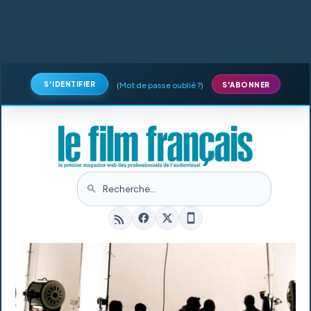
S'IDENTIFIER
(
Mot de passe oublié ?
)
S'ABONNER