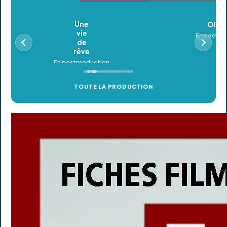
Oldeupe
En postproduction
TOUTE LA PRODUCTION