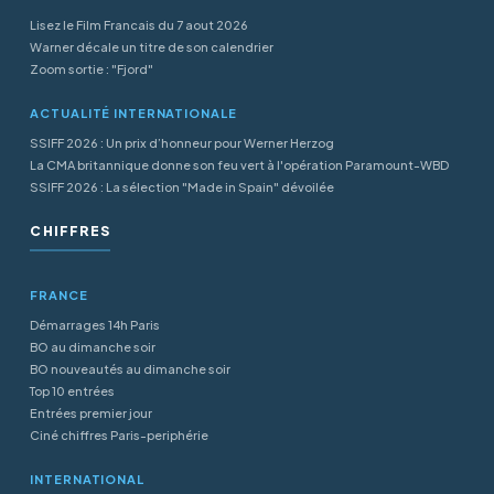
Lisez le Film Francais du 7 aout 2026
Warner décale un titre de son calendrier
Zoom sortie : "Fjord"
ACTUALITÉ INTERNATIONALE
SSIFF 2026 : Un prix d’honneur pour Werner Herzog
La CMA britannique donne son feu vert à l'opération Paramount-WBD
SSIFF 2026 : La sélection "Made in Spain" dévoilée
CHIFFRES
FRANCE
Démarrages 14h Paris
BO au dimanche soir
BO nouveautés au dimanche soir
Top 10 entrées
Entrées premier jour
Ciné chiffres Paris-periphérie
INTERNATIONAL