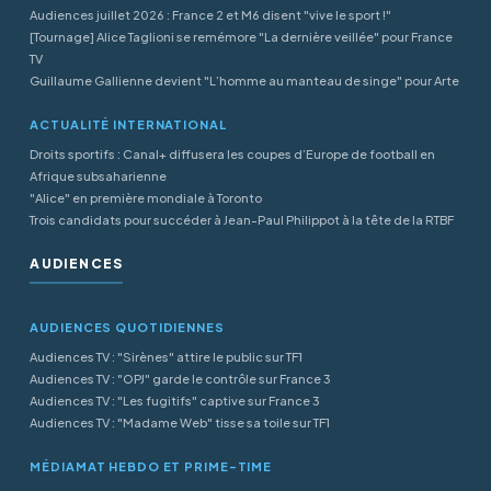
Audiences juillet 2026 : France 2 et M6 disent "vive le sport !"
[Tournage] Alice Taglioni se remémore "La dernière veillée" pour France
TV
Guillaume Gallienne devient "L’homme au manteau de singe" pour Arte
ACTUALITÉ INTERNATIONAL
Droits sportifs : Canal+ diffusera les coupes d’Europe de football en
Afrique subsaharienne
"Alice" en première mondiale à Toronto
Trois candidats pour succéder à Jean-Paul Philippot à la tête de la RTBF
AUDIENCES
AUDIENCES QUOTIDIENNES
Audiences TV : "Sirènes" attire le public sur TF1
Audiences TV : "OPJ" garde le contrôle sur France 3
Audiences TV : "Les fugitifs" captive sur France 3
Audiences TV : "Madame Web" tisse sa toile sur TF1
MÉDIAMAT HEBDO ET PRIME-TIME