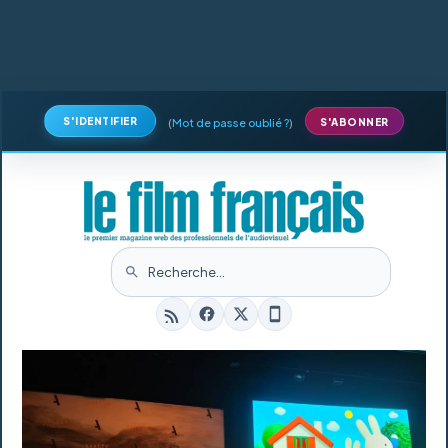
S'IDENTIFIER
(
Mot de passe oublié ?
)
S'ABONNER