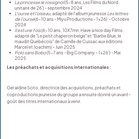
La princesse le rossignol
(5-8 ans, Les Films du Nord,
unitaire de 26') - septembre 2024
L'ourse et l'oiseau,
adapté de l'album jeunesse
Les lettres
de l'ourse
(6-10 ans - Miyu Productions - 1x26) - Octobre
2024
Il est une fois
(6-10 ans, 10X7mn, Have a nice day Films,
adapté de "Le petit chaperon belge" et "Barbe Blue, le
maudit Québécois" de Camille de Cussac aux éditions
Marcel et Joachim) – Juin 2025
Polo sans Bobo
(5-7 ans - Big Company - 1x26') - Mai
2025
Les préachats et acquisitions internationales :
Géraldine Soto, directrice des acquisitions, préachats et
coproductions jeunesse du groupe a ensuite donné un avant-
goût des titres internationaux à venir.