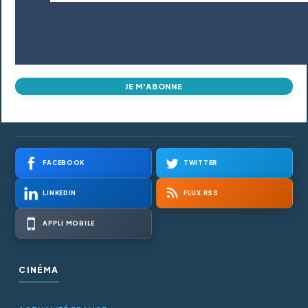
JE M'ABONNE
FACEBOOK
TWITTER
LINKEDIN
FLUX RSS
APPLI MOBILE
CINÉMA