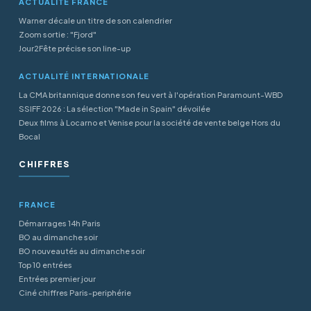
ACTUALITÉ FRANCE
Warner décale un titre de son calendrier
Zoom sortie : "Fjord"
Jour2Fête précise son line-up
ACTUALITÉ INTERNATIONALE
La CMA britannique donne son feu vert à l'opération Paramount-WBD
SSIFF 2026 : La sélection "Made in Spain" dévoilée
Deux films à Locarno et Venise pour la société de vente belge Hors du
Bocal
CHIFFRES
FRANCE
Démarrages 14h Paris
BO au dimanche soir
BO nouveautés au dimanche soir
Top 10 entrées
Entrées premier jour
Ciné chiffres Paris-periphérie