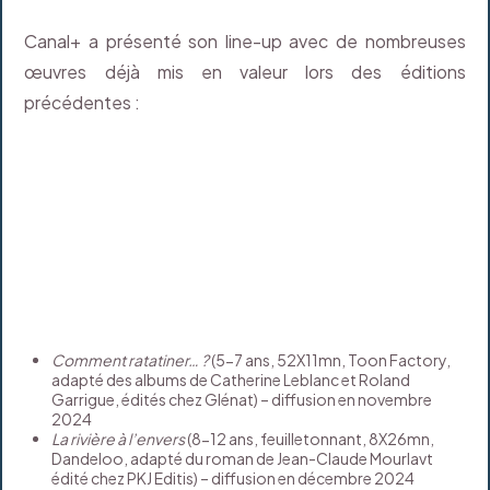
Canal+ a présenté son line-up avec de nombreuses
œuvres déjà mis en valeur lors des éditions
précédentes :
Comment ratatiner… ?
(5-7 ans, 52X11mn, Toon Factory,
adapté des albums de Catherine Leblanc et Roland
Garrigue, édités chez Glénat) – diffusion en novembre
2024
La rivière à l’envers
(8-12 ans, feuilletonnant, 8X26mn,
Dandeloo, adapté du roman de Jean-Claude Mourlavt
édité chez PKJ Editis) – diffusion en décembre 2024