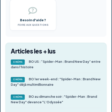
Besoin d'aide ?
FOIRE AUX QUESTIONS
Articles les + lus
BO US : “Spider-Man : Brand New Day” entre
CINÉMA
dans l’histoire
BO 1er week-end : "Spider-Man : Brand New
CINÉMA
Day" déjà multimillionnaire
BO au dimanche soir : "Spider-Man : Brand
CINÉMA
New Day" devance "L’Odyssée"