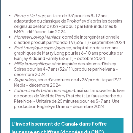
Pierre et le Loup
, unitaire de 33' pour les 8-12 ans,
adaptation du classique de Prokofiev d'après les dessins
originaux de Bono (U2) – produit par Blink industries &
BMG – difffusion Juin 2024
Monster Loving Maniacs
, comédie intergénérationnelle
d'action produit par Mondo TV (52x11') - septembre 2024
Forêt magique super joyeuse
, adaptation des romans
graphiques de Matty Long pour les 6-10 ans produite par
Banijay Kids and Family (52x11') - octobre 2024
Millie la magnifique
, série inspirée des albums d'Ashley
Spires pour les 4-7 ans (52x11'), produite par Nelvana –
décembre 2024
Superklaus
, série d'aventures de 4x26' produite par PVP
Media – décembre 2024
L'abominable bébé des neiges
basé sur la nouvelle du livre
de contes de Noël de Perry Pratchett La fausse barbe du
Père Noel – Unitaire de 25 minutes pour les 5-7 ans. Une
production Eagle Eye Drama – décembre 2024
L'investissement de Canal+ dans l'offre
jeunesse en chiffres (données du CNC)