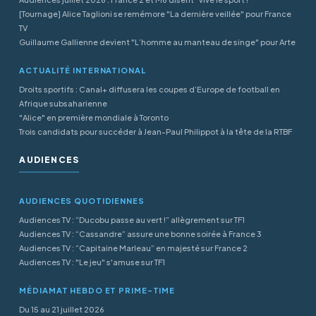
[Tournage] Alice Taglioni se remémore "La dernière veillée" pour France
TV
Guillaume Gallienne devient "L’homme au manteau de singe" pour Arte
ACTUALITÉ INTERNATIONAL
Droits sportifs : Canal+ diffusera les coupes d’Europe de football en
Afrique subsaharienne
"Alice" en première mondiale à Toronto
Trois candidats pour succéder à Jean-Paul Philippot à la tête de la RTBF
AUDIENCES
AUDIENCES QUOTIDIENNES
Audiences TV : “Ducobu passe au vert !” allègrement sur TF1
Audiences TV : “Cassandre” assure une bonne soirée à France 3
Audiences TV : “Capitaine Marleau” en majesté sur France 2
Audiences TV : "Le jeu" s'amuse sur TF1
MÉDIAMAT HEBDO ET PRIME-TIME
Du 15 au 21 juillet 2026