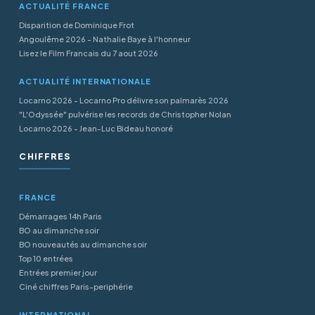
ACTUALITÉ FRANCE
Disparition de Dominique Frot
Angoulême 2026 - Nathalie Baye à l'honneur
Lisez le Film Francais du 7 aout 2026
ACTUALITÉ INTERNATIONALE
Locarno 2026 - Locarno Pro délivre son palmarès 2026
"L'Odyssée" pulvérise les records de Christopher Nolan
Locarno 2026 - Jean-Luc Bideau honoré
CHIFFRES
FRANCE
Démarrages 14h Paris
BO au dimanche soir
BO nouveautés au dimanche soir
Top 10 entrées
Entrées premier jour
Ciné chiffres Paris-periphérie
INTERNATIONAL