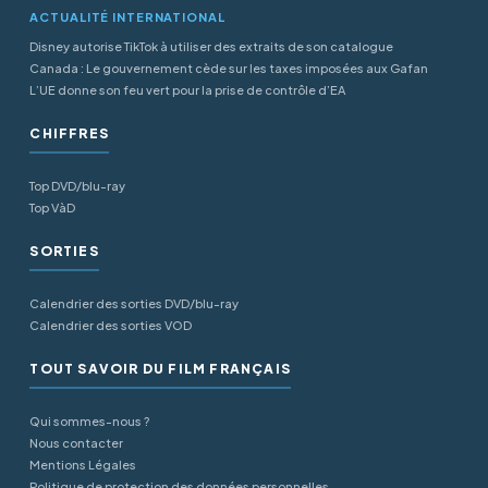
ACTUALITÉ INTERNATIONAL
Disney autorise TikTok à utiliser des extraits de son catalogue
Canada : Le gouvernement cède sur les taxes imposées aux Gafan
L’UE donne son feu vert pour la prise de contrôle d’EA
CHIFFRES
Top DVD/blu-ray
Top VàD
SORTIES
Calendrier des sorties DVD/blu-ray
Calendrier des sorties VOD
TOUT SAVOIR DU FILM FRANÇAIS
Qui sommes-nous ?
Nous contacter
Mentions Légales
Politique de protection des données personnelles