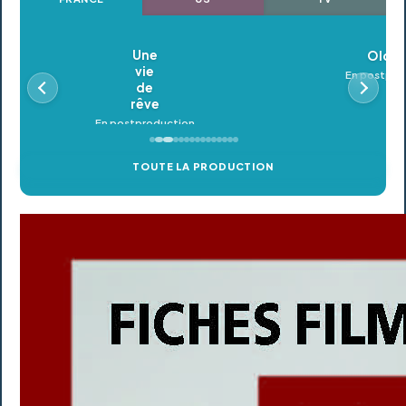
Oldeupe
En postproduction
TOUTE LA PRODUCTION