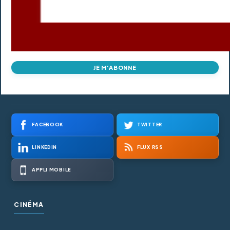
JE M'ABONNE
FACEBOOK
TWITTER
LINKEDIN
FLUX RSS
APPLI MOBILE
CINÉMA