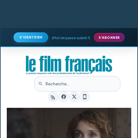
S'IDENTIFIER
(
Mot de passe oublié ?
)
S'ABONNER