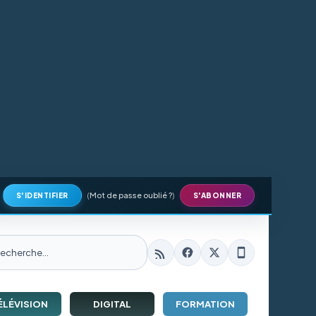
(
Mot de passe oublié ?
)
S'IDENTIFIER
S'ABONNER
ÉLÉVISION
DIGITAL
FORMATION