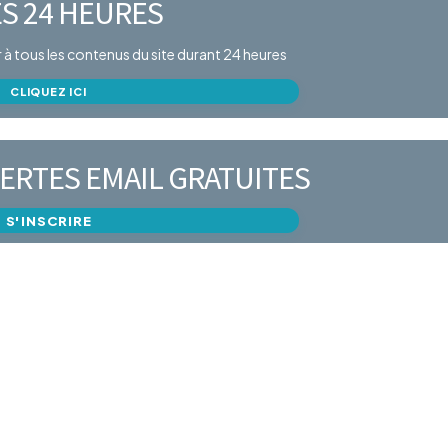
S 24 HEURES
er à tous les contenus du site durant 24 heures
CLIQUEZ ICI
ERTES EMAIL GRATUITES
S'INSCRIRE