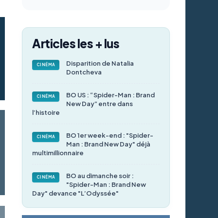
Articles les + lus
Disparition de Natalia
CINÉMA
Dontcheva
BO US : “Spider-Man : Brand
CINÉMA
New Day” entre dans
l’histoire
BO 1er week-end : "Spider-
CINÉMA
Man : Brand New Day" déjà
multimillionnaire
BO au dimanche soir :
CINÉMA
"Spider-Man : Brand New
Day" devance "L’Odyssée"