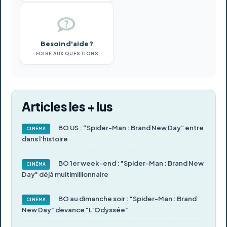
Besoin d'aide ?
FOIRE AUX QUESTIONS
Articles les + lus
BO US : “Spider-Man : Brand New Day” entre
CINÉMA
dans l’histoire
BO 1er week-end : "Spider-Man : Brand New
CINÉMA
Day" déjà multimillionnaire
BO au dimanche soir : "Spider-Man : Brand
CINÉMA
New Day" devance "L’Odyssée"