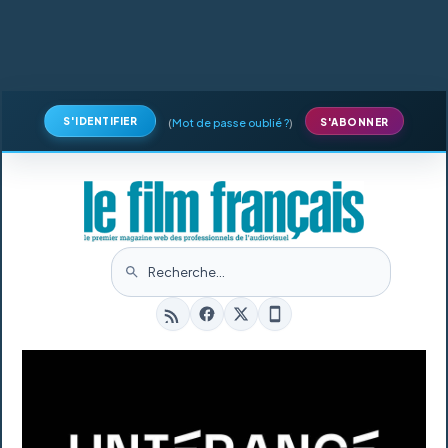
S'IDENTIFIER
(
Mot de passe oublié ?
)
S'ABONNER