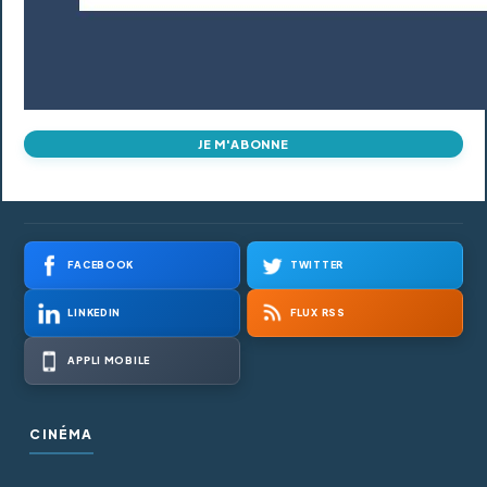
JE M'ABONNE
FACEBOOK
TWITTER
LINKEDIN
FLUX RSS
APPLI MOBILE
CINÉMA