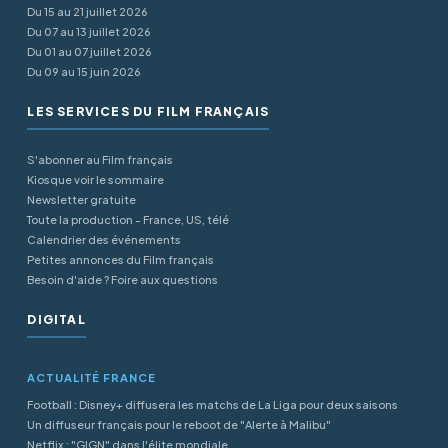
Du 15 au 21 juillet 2026
Du 07 au 13 juillet 2026
Du 01 au 07 juillet 2026
Du 09 au 15 juin 2026
LES SERVICES DU FILM FRANÇAIS
S'abonner au Film français
Kiosque voir le sommaire
Newsletter gratuite
Toute la production - France, US, télé
Calendrier des événements
Petites annonces du Film français
Besoin d'aide ? Foire aux questions
DIGITAL
ACTUALITÉ FRANCE
Football : Disney+ diffusera les matchs de La Liga pour deux saisons
Un diffuseur français pour le reboot de "Alerte à Malibu"
Netflix : "GIGN" dans l'élite mondiale