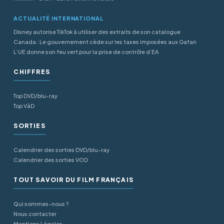
ACTUALITÉ INTERNATIONAL
Disney autorise TikTok à utiliser des extraits de son catalogue
Canada : Le gouvernement cède sur les taxes imposées aux Gafan
L’UE donne son feu vert pour la prise de contrôle d’EA
CHIFFRES
Top DVD/blu-ray
Top VàD
SORTIES
Calendrier des sorties DVD/blu-ray
Calendrier des sorties VOD
TOUT SAVOIR DU FILM FRANÇAIS
Qui sommes-nous ?
Nous contacter
Mentions Légales