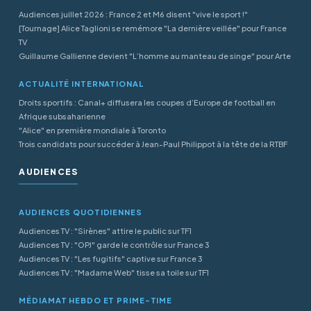
Audiences juillet 2026 : France 2 et M6 disent "vive le sport !"
[Tournage] Alice Taglioni se remémore "La dernière veillée" pour France
TV
Guillaume Gallienne devient "L’homme au manteau de singe" pour Arte
ACTUALITÉ INTERNATIONAL
Droits sportifs : Canal+ diffusera les coupes d’Europe de football en
Afrique subsaharienne
"Alice" en première mondiale à Toronto
Trois candidats pour succéder à Jean-Paul Philippot à la tête de la RTBF
AUDIENCES
AUDIENCES QUOTIDIENNES
Audiences TV : "Sirènes" attire le public sur TF1
Audiences TV : "OPJ" garde le contrôle sur France 3
Audiences TV : "Les fugitifs" captive sur France 3
Audiences TV : "Madame Web" tisse sa toile sur TF1
MÉDIAMAT HEBDO ET PRIME-TIME