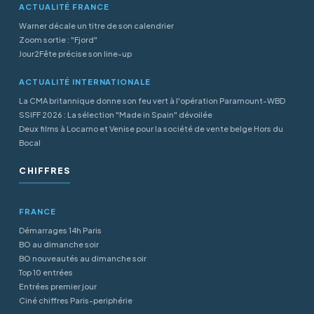
ACTUALITÉ FRANCE
Warner décale un titre de son calendrier
Zoom sortie : "Fjord"
Jour2Fête précise son line-up
ACTUALITÉ INTERNATIONALE
La CMA britannique donne son feu vert à l'opération Paramount-WBD
SSIFF 2026 : La sélection "Made in Spain" dévoilée
Deux films à Locarno et Venise pour la société de vente belge Hors du
Bocal
CHIFFRES
FRANCE
Démarrages 14h Paris
BO au dimanche soir
BO nouveautés au dimanche soir
Top 10 entrées
Entrées premier jour
Ciné chiffres Paris-periphérie