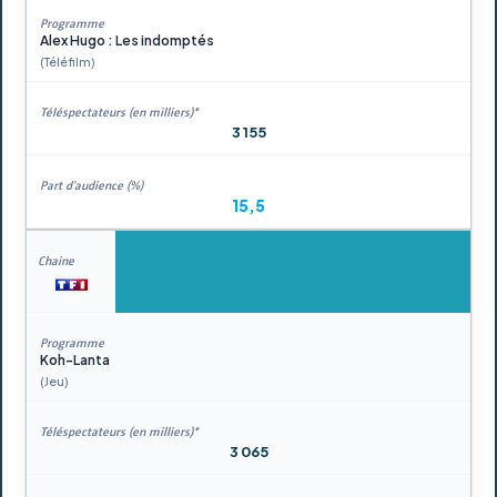
Alex Hugo : Les indomptés
(Téléfilm)
3 155
15,5
Koh-Lanta
(Jeu)
3 065