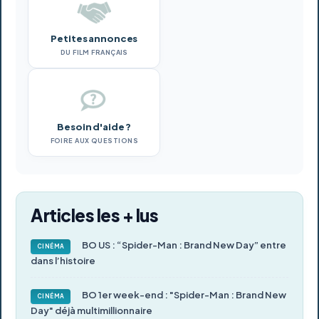
Petites annonces
DU FILM FRANÇAIS
Besoin d'aide ?
FOIRE AUX QUESTIONS
Articles les + lus
BO US : “Spider-Man : Brand New Day” entre
CINÉMA
dans l’histoire
BO 1er week-end : "Spider-Man : Brand New
CINÉMA
Day" déjà multimillionnaire