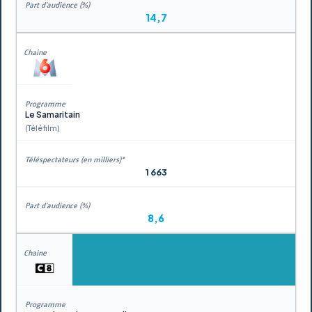
14,7
Le Samaritain
(Téléfilm)
1 663
8,6