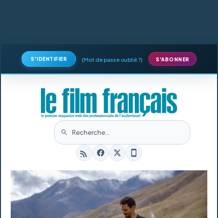
S'IDENTIFIER
(
Mot de passe oublié ?
)
S'ABONNER