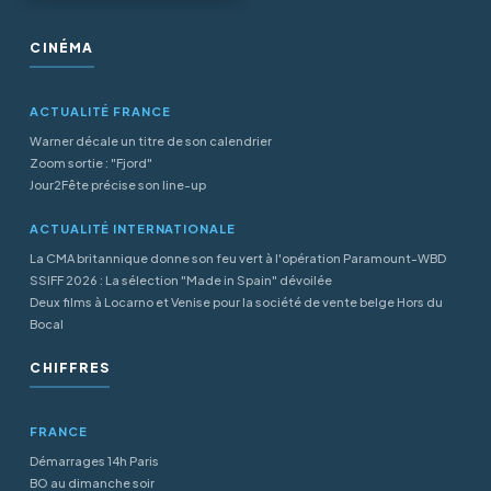
CINÉMA
ACTUALITÉ FRANCE
Warner décale un titre de son calendrier
Zoom sortie : "Fjord"
Jour2Fête précise son line-up
ACTUALITÉ INTERNATIONALE
La CMA britannique donne son feu vert à l'opération Paramount-WBD
SSIFF 2026 : La sélection "Made in Spain" dévoilée
Deux films à Locarno et Venise pour la société de vente belge Hors du
Bocal
CHIFFRES
FRANCE
Démarrages 14h Paris
BO au dimanche soir