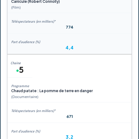
Canicule (Robert Connolly)
(Film)
774
4,4
Chaud patate : La pomme de terre en danger
(Documentaire)
671
3,2