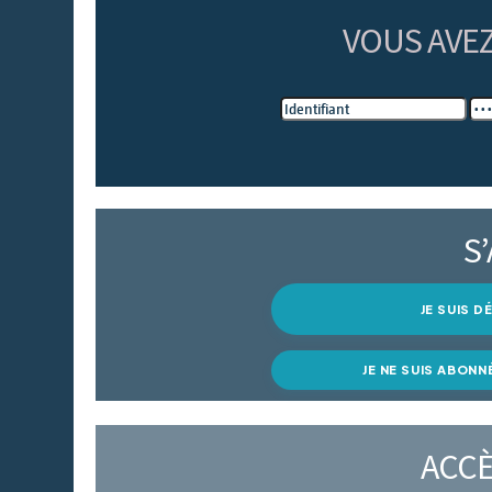
VOUS AVE
S
JE SUIS 
JE NE SUIS ABONN
ACCÈ