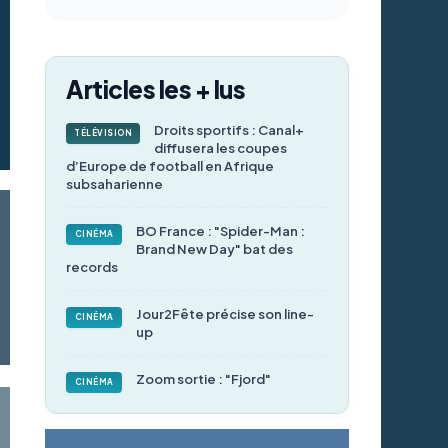
Articles les + lus
Droits sportifs : Canal+
TÉLÉVISION
diffusera les coupes
d’Europe de football en Afrique
subsaharienne
BO France : "Spider-Man :
CINÉMA
Brand New Day" bat des
records
Jour2Fête précise son line-
CINÉMA
up
Zoom sortie : "Fjord"
CINÉMA