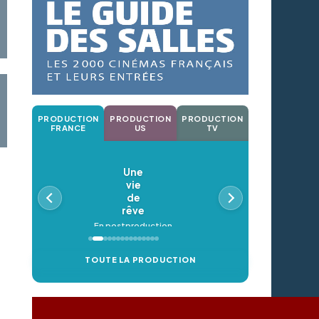
PRODUCTION
PRODUCTION
PRODUCTION
FRANCE
US
TV
Une
vie
de
rêve
En postproduction
TOUTE LA PRODUCTION